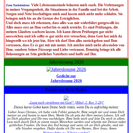
Viele Lebensumstände belasten mich stark. Die Verletzungen
Zum Nachdenken:
in meiner Vergangenheit, die Situationen in der Familie und bei der Arbeit.
Sorgen und Nöte beschäftigen mich und lassen mich nicht mehr schlafen. Sie
bringen mich bis an die Grenze des Erträglichen.
Und doch muss ich erkennen, dass alles was mir widerfährt gottgewollt ist.
Alles muss erst an Ihm vorbei bis es mich erreicht. Es sind Prüfungen, die
meinen Glauben wachsen lassen. Ich kann diesen Prüfungen gar nicht
ausweichen und ich sollte es gar nicht erst versuchen, denn Gott hat mich da
hingestellt wo ich jetzt bin. Aber ich darf Ihm alles zurückgeben und Ihm
vertrauen, dass Er es gut mit mir meint. Ich möchte mich nicht abwenden von
Ihm; sondern Seiner Fürsorge und Liebe vertrauen. Demütig bringe ich alle
Belastungen an Sein göttliches Vaterherz und hoffe auf Ihn.
Jahreslosung 2026
Gedicht zur
Jahreslosung 2026
Friede mit Gott finden
„Lasst euch versöhnen mit Gott!“ (Bibel, 2. Kor. 5,20)"
Dieses kurze Gebet kann Deine Seele retten, wenn Du es aufrichtig meinst:
Lieber Jesus Christus, ich habe viele Fehler gemacht. Bitte vergib mir und nimm Dich
meiner an und komm in mein Herz. Werde Du ab jetzt der Herr meines Lebens. Ich will
an Dich glauben und Dir treu nachfolgen. Bitte heile mich und leite Du mich in allem.
Lass mich durch Dich zu einem neuen Menschen werden und schenke mir Deinen tiefen
göttlichen Frieden. Du hast den Tod besiegt und wenn ich an Dich glaube, sind mir
alle Sünden vergeben. Dafür danke ich Dir von Herzen, Herr Jesus. Amen
Weitere Infos zu "Christ werden"