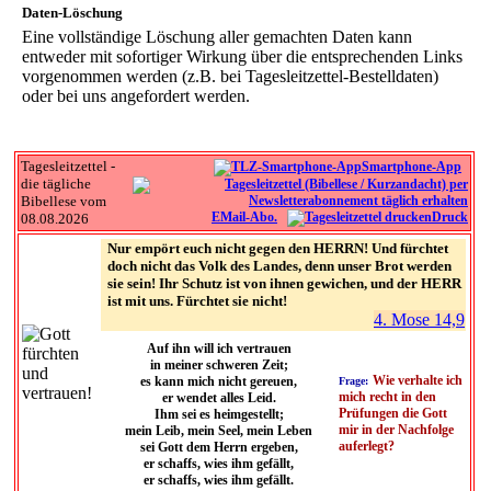
Daten-Löschung
Eine vollständige Löschung aller gemachten Daten kann
entweder mit sofortiger Wirkung über die entsprechenden Links
vorgenommen werden (z.B. bei Tagesleitzettel-Bestelldaten)
oder bei uns angefordert werden.
Tagesleitzettel -
Smartphone-App
die tägliche
Bibellese vom
EMail-Abo.
Druck
08.08.2026
Nur empört euch nicht gegen den HERRN! Und fürchtet
doch nicht das Volk des Landes, denn unser Brot werden
sie sein! Ihr Schutz ist von ihnen gewichen, und der HERR
ist mit uns. Fürchtet sie nicht!
4. Mose 14,9
Auf ihn will ich vertrauen
in meiner schweren Zeit;
Wie verhalte ich
es kann mich nicht gereuen,
Frage:
mich recht in den
er wendet alles Leid.
Prüfungen die Gott
Ihm sei es heimgestellt;
mir in der Nachfolge
mein Leib, mein Seel, mein Leben
auferlegt?
sei Gott dem Herrn ergeben,
er schaffs, wies ihm gefällt,
er schaffs, wies ihm gefällt.