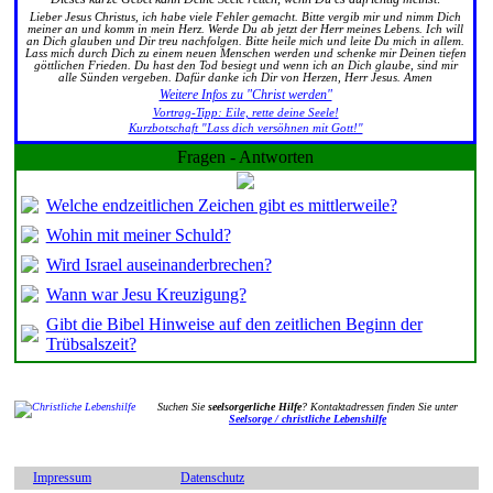
Lieber Jesus Christus, ich habe viele Fehler gemacht. Bitte vergib mir und nimm Dich
meiner an und komm in mein Herz. Werde Du ab jetzt der Herr meines Lebens. Ich will
an Dich glauben und Dir treu nachfolgen. Bitte heile mich und leite Du mich in allem.
Lass mich durch Dich zu einem neuen Menschen werden und schenke mir Deinen tiefen
göttlichen Frieden. Du hast den Tod besiegt und wenn ich an Dich glaube, sind mir
alle Sünden vergeben. Dafür danke ich Dir von Herzen, Herr Jesus. Amen
Weitere Infos zu "Christ werden"
Vortrag-Tipp: Eile, rette deine Seele!
Kurzbotschaft "Lass dich versöhnen mit Gott!"
Fragen - Antworten
Welche endzeitlichen Zeichen gibt es mittlerweile?
Wohin mit meiner Schuld?
Wird Israel auseinanderbrechen?
Wann war Jesu Kreuzigung?
Gibt die Bibel Hinweise auf den zeitlichen Beginn der
Trübsalszeit?
Suchen Sie
seelsorgerliche Hilfe
? Kontaktadressen finden Sie unter
Seelsorge / christliche Lebenshilfe
Impressum
Datenschutz