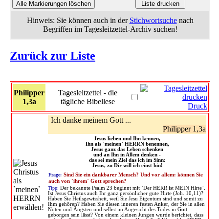
Hinweis: Sie können auch in der
Stichwortsuche
nach
Begriffen im Tagesleitzettel-Archiv suchen!
Zurück zur Liste
Philipper
Tagesleitzettel - die
1,3a
tägliche Bibellese
Druck
Ich danke meinem Gott ...
Philipper 1,3a
Jesus lieben und Ihn kennen,
Ihn als `meinen` HERRN benennen,
Jesus ganz das Leben schenken
und an Ihn in Allem denken -
das sei mein Ziel das ich im Sinn:
Jesus, zu Dir will ich einst hin!
Frage:
Sind Sie ein dankbarer Mensch? Und vor allem: können Sie
auch von `ihrem` Gott sprechen?
Tipp:
Der bekannte Psalm 23 beginnt mit `Der HERR ist MEIN Hirte`.
Ist Jesus Christus auch Ihr ganz persönlicher gute Hirte (Joh. 10,11)?
Haben Sie Heilsgewissheit, weil Sie Jesu Eigentum sind und somit zu
Ihm gehören? Haben Sie diesen inneren festen Anker, der Sie in allen
Nöten und Ängsten und selbst im Angesicht des Todes in Gott
geborgen sein lässt? Von einem kleinen Jungen wurde berichtet, dass