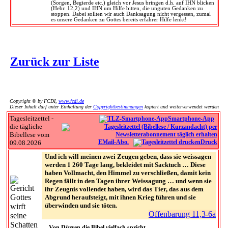
(Sorgen, Begierde etc.) gleich vor Jesus bringen d.h. auf IHN blicken
(Hebr. 12,2) und IHN um Hilfe bitten, die unguten Gedanken zu
stoppen. Dabei sollten wir auch Danksagung nicht vergessen, zumal
es unsere Gedanken zu Gottes bereits erfahrer Hilfe lenkt!
Zurück zur Liste
Copyright © by FCDI,
www.fcdi.de
Dieser Inhalt darf unter Einhaltung der
Copyrightbestimmungen
kopiert und weiterverwendet werden
Tagesleitzettel -
Smartphone-App
die tägliche
Bibellese vom
EMail-Abo.
Druck
09.08.2026
Und ich will meinen zwei Zeugen geben, dass sie weissagen
werden 1 260 Tage lang, bekleidet mit Sacktuch … Diese
haben Vollmacht, den Himmel zu verschließen, damit kein
Regen fällt in den Tagen ihrer Weissagung … und wenn sie
ihr Zeugnis vollendet haben, wird das Tier, das aus dem
Abgrund heraufsteigt, mit ihnen Krieg führen und sie
überwinden und sie töten.
Offenbarung 11,3-6a
Von Dürren die Bibel vielfach spricht,