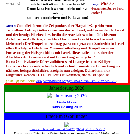
Wird die
welche Gott oft sandte zum Gericht!
Frage:
derzeitige Dürre bald
Drum lasst Euch warnen, nicht mehr zu
enden?
ruh’n,
sondern umzukehren und Buße zu tun!
Gott allein kennt die Zeitpunkte, aber Haggai 1+2 spricht vom
Aufruf:
Tempelbau-Auftrag Gottes sowie vom dürren Land, welches erschüttert wird
und der heutige Bibeltext beschreibt die erste Jahrwochenhälfte bis zum
Antichristen- Auftreten, in welcher Dürre zum Gericht herrschen wird.
Mehr noch: Der Tempelbau-Auftrag passt zum jetzt vom Sanhedrin in Israel
offiziell erfolgten Gebets zur Messias-Enthüllung und Tempelbau sowie
Fortsetzung der Heilsgeschichte mit Israel. Diesem allen muss aber der
Abschluss der Gemeindezeit mit Entrückung vorangehen!
Kurz: Ob die aktuelle Dürre aufhören wird ist angesichts unzähliger
Endzeitzeichen unwahrscheinlich und vielmehr müsste die Entrückung als
nächstes heilsgeschichtliches Ereignis nun erfolgen. Daher kann nur
aufgerufen werden JETZT zu Jesus zu kommen, ehe es `zu spät` ist!
( Link-Tipp zum Thema:
www.gottesbotschaft.de/?pg=1800&NUMMER=1676#News1676
)
Jahreslosung 2026
Gedicht zur
Jahreslosung 2026
Friede mit Gott finden
„Lasst euch versöhnen mit Gott!“ (Bibel, 2. Kor. 5,20)"
Dieses kurze Gebet kann Deine Seele retten, wenn Du es aufrichtig meinst: