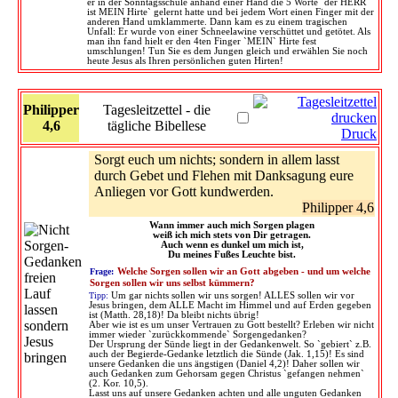
er in der Sonntagsschule anhand einer Hand die 5 Worte `der HERR
ist MEIN Hirte` gelernt hatte und bei jedem Wort einen Finger mit der
anderen Hand umklammerte. Dann kam es zu einem tragischen
Unfall: Er wurde von einer Schneelawine verschüttet und getötet. Als
man ihn fand hielt er den 4ten Finger `MEIN` Hirte fest
umschlungen! Tun Sie es dem Jungen gleich und erwählen Sie noch
heute Jesus als Ihren persönlichen guten Hirten!
Philipper
Tagesleitzettel - die
4,6
tägliche Bibellese
Druck
Sorgt euch um nichts; sondern in allem lasst
durch Gebet und Flehen mit Danksagung eure
Anliegen vor Gott kundwerden.
Philipper 4,6
Wann immer auch mich Sorgen plagen
weiß ich mich stets von Dir getragen.
Auch wenn es dunkel um mich ist,
Du meines Fußes Leuchte bist.
Frage:
Welche Sorgen sollen wir an Gott abgeben - und um welche
Sorgen sollen wir uns selbst kümmern?
Tipp:
Um gar nichts sollen wir uns sorgen! ALLES sollen wir vor
Jesus bringen, dem ALLE Macht im Himmel und auf Erden gegeben
ist (Matth. 28,18)! Da bleibt nichts übrig!
Aber wie ist es um unser Vertrauen zu Gott bestellt? Erleben wir nicht
immer wieder `zurückkommende` Sorgengedanken?
Der Ursprung der Sünde liegt in der Gedankenwelt. So `gebiert` z.B.
auch der Begierde-Gedanke letztlich die Sünde (Jak. 1,15)! Es sind
unsere Gedanken die uns ängstigen (Daniel 4,2)! Daher sollen wir
auch Gedanken zum Gehorsam gegen Christus `gefangen nehmen`
(2. Kor. 10,5).
Lasst uns auf unsere Gedanken achten und alle unguten Gedanken