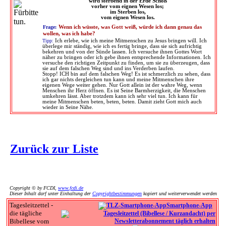
wird sterbend in der Erde Schoß
vorher vom eignen Wesen los;
im Sterben los,
vom eignen Wesen los.
Frage:
Wenn ich wüsste, was Gott weiß, würde ich dann genau das
wollen, was ich habe?
Tipp:
Ich erlebe, wie ich meine Mitmenschen zu Jesus bringen will. Ich
überlege mir ständig, wie ich es fertig bringe, dass sie sich aufrichtig
bekehren und von der Sünde lassen. Ich versuche ihnen Gottes Wort
näher zu bringen oder ich gebe ihnen entsprechende Informationen. Ich
versuche den richtigen Zeitpunkt zu finden, um sie zu überzeugen, dass
sie auf dem falschen Weg sind und ins Verderben laufen.
Stopp! ICH bin auf dem falschen Weg! Es ist schmerzlich zu sehen, dass
ich gar nichts dergleichen tun kann und meine Mitmenschen ihre
eigenen Wege weiter gehen. Nur Gott allein ist der wahre Weg, wenn
Menschen ihr Herz öffnen. Es ist Seine Barmherzigkeit, die Menschen
umkehren lässt. Aber trotzdem kann ich sehr viel tun. Ich kann für
meine Mitmenschen beten, beten, beten. Damit zieht Gott mich auch
wieder in Seine Nähe.
Zurück zur Liste
Copyright © by FCDI,
www.fcdi.de
Dieser Inhalt darf unter Einhaltung der
Copyrightbestimmungen
kopiert und weiterverwendet werden
Tagesleitzettel -
Smartphone-App
die tägliche
Bibellese vom