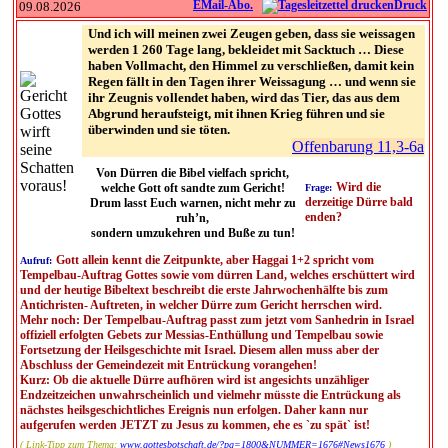
EMail-Abo.
Druck
09.08.2026
Und ich will meinen zwei Zeugen geben, dass sie weissagen
werden 1 260 Tage lang, bekleidet mit Sacktuch … Diese
haben Vollmacht, den Himmel zu verschließen, damit kein
Regen fällt in den Tagen ihrer Weissagung … und wenn sie
ihr Zeugnis vollendet haben, wird das Tier, das aus dem
Abgrund heraufsteigt, mit ihnen Krieg führen und sie
überwinden und sie töten.
Offenbarung 11,3-6a
Von Dürren die Bibel vielfach spricht,
Wird die
welche Gott oft sandte zum Gericht!
Frage:
derzeitige Dürre bald
Drum lasst Euch warnen, nicht mehr zu
enden?
ruh’n,
sondern umzukehren und Buße zu tun!
Gott allein kennt die Zeitpunkte, aber Haggai 1+2 spricht vom
Aufruf:
Tempelbau-Auftrag Gottes sowie vom dürren Land, welches erschüttert wird
und der heutige Bibeltext beschreibt die erste Jahrwochenhälfte bis zum
Antichristen- Auftreten, in welcher Dürre zum Gericht herrschen wird.
Mehr noch: Der Tempelbau-Auftrag passt zum jetzt vom Sanhedrin in Israel
offiziell erfolgten Gebets zur Messias-Enthüllung und Tempelbau sowie
Fortsetzung der Heilsgeschichte mit Israel. Diesem allen muss aber der
Abschluss der Gemeindezeit mit Entrückung vorangehen!
Kurz: Ob die aktuelle Dürre aufhören wird ist angesichts unzähliger
Endzeitzeichen unwahrscheinlich und vielmehr müsste die Entrückung als
nächstes heilsgeschichtliches Ereignis nun erfolgen. Daher kann nur
aufgerufen werden JETZT zu Jesus zu kommen, ehe es `zu spät` ist!
( Link-Tipp zum Thema:
www.gottesbotschaft.de/?pg=1800&NUMMER=1676#News1676
)