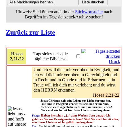
Hinweis: Sie können auch in der
Stichwortsuche
nach
Begriffen im Tagesleitzettel-Archiv suchen!
Zurück zur Liste
Hosea
Tagesleitzettel - die
2,21-22
tägliche Bibellese
Druck
Und ich will dich mir verloben in Ewigkeit, und
ich will dich mir verloben in Gerechtigkeit und
in Recht und in Gnade und in Erbarmen, ja in
Treue will ich dich mir verloben; und du wirst
den HERRN erkennen.
Hosea 2,21-22
Jesus Christus gab sein Leben aus Liebe für uns hin,
mit uns in Ewigkeit vereint zu sein hat er im Sinn,
Doch wie viel Gegenliebe sieht man in unsrem Leben?
Was sind wir bereit für Jesus Christus aufzugeben?
Frage:
Haben Sie schon „ja“ zum Werben Jesu gesagt d.h.
gehören Sie zur Brautgemeinde Jesu? Sind Sie auch bereit alles,
was Jesus Christus nicht gefällt, aufzugeben?
Tipp:
Verliebte Männer kämpfen um die erwählte Frau und z.B.