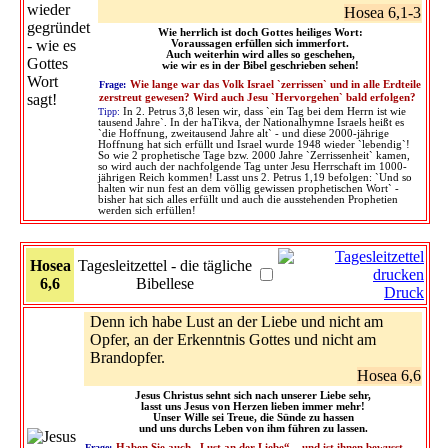
Hosea 6,1-3
Wie herrlich ist doch Gottes heiliges Wort:
Voraussagen erfüllen sich immerfort.
Auch weiterhin wird alles so geschehen,
wie wir es in der Bibel geschrieben sehen!
Frage:
Wie lange war das Volk Israel `zerrissen` und in alle Erdteile
zerstreut gewesen? Wird auch Jesu `Hervorgehen` bald erfolgen?
Tipp:
In 2. Petrus 3,8 lesen wir, dass `ein Tag bei dem Herrn ist wie
tausend Jahre`. In der haTikva, der Nationalhymne Israels heißt es
`die Hoffnung, zweitausend Jahre alt` - und diese 2000-jährige
Hoffnung hat sich erfüllt und Israel wurde 1948 wieder `lebendig`!
So wie 2 prophetische Tage bzw. 2000 Jahre `Zerrissenheit` kamen,
so wird auch der nachfolgende Tag unter Jesu Herrschaft im 1000-
jährigen Reich kommen! Lasst uns 2. Petrus 1,19 befolgen: `Und so
halten wir nun fest an dem völlig gewissen prophetischen Wort` -
bisher hat sich alles erfüllt und auch die ausstehenden Prophetien
werden sich erfüllen!
Hosea
Tagesleitzettel - die tägliche
6,6
Bibellese
Druck
Denn ich habe Lust an der Liebe und nicht am
Opfer, an der Erkenntnis Gottes und nicht am
Brandopfer.
Hosea 6,6
Jesus Christus sehnt sich nach unserer Liebe sehr,
lasst uns Jesus von Herzen lieben immer mehr!
Unser Wille sei Treue, die Sünde zu hassen
und uns durchs Leben von ihm führen zu lassen.
Frage:
Haben Sie auch „Lust an der Liebe“ – und ist ihnen bewusst