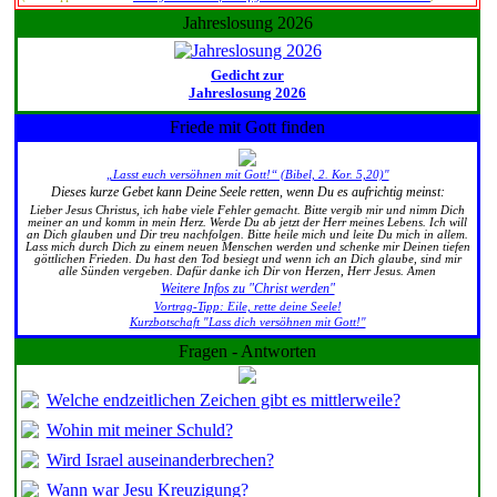
Jahreslosung 2026
Gedicht zur
Jahreslosung 2026
Friede mit Gott finden
„Lasst euch versöhnen mit Gott!“ (Bibel, 2. Kor. 5,20)"
Dieses kurze Gebet kann Deine Seele retten, wenn Du es aufrichtig meinst:
Lieber Jesus Christus, ich habe viele Fehler gemacht. Bitte vergib mir und nimm Dich
meiner an und komm in mein Herz. Werde Du ab jetzt der Herr meines Lebens. Ich will
an Dich glauben und Dir treu nachfolgen. Bitte heile mich und leite Du mich in allem.
Lass mich durch Dich zu einem neuen Menschen werden und schenke mir Deinen tiefen
göttlichen Frieden. Du hast den Tod besiegt und wenn ich an Dich glaube, sind mir
alle Sünden vergeben. Dafür danke ich Dir von Herzen, Herr Jesus. Amen
Weitere Infos zu "Christ werden"
Vortrag-Tipp: Eile, rette deine Seele!
Kurzbotschaft "Lass dich versöhnen mit Gott!"
Fragen - Antworten
Welche endzeitlichen Zeichen gibt es mittlerweile?
Wohin mit meiner Schuld?
Wird Israel auseinanderbrechen?
Wann war Jesu Kreuzigung?