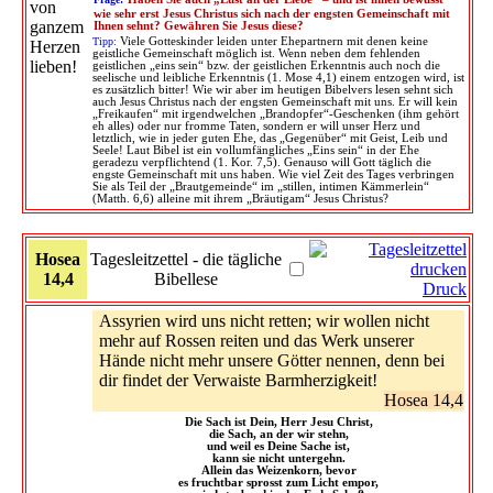
wie sehr erst Jesus Christus sich nach der engsten Gemeinschaft mit
Ihnen sehnt? Gewähren Sie Jesus diese?
Tipp:
Viele Gotteskinder leiden unter Ehepartnern mit denen keine
geistliche Gemeinschaft möglich ist. Wenn neben dem fehlenden
geistlichen „eins sein“ bzw. der geistlichen Erkenntnis auch noch die
seelische und leibliche Erkenntnis (1. Mose 4,1) einem entzogen wird, ist
es zusätzlich bitter! Wie wir aber im heutigen Bibelvers lesen sehnt sich
auch Jesus Christus nach der engsten Gemeinschaft mit uns. Er will kein
„Freikaufen“ mit irgendwelchen „Brandopfer“-Geschenken (ihm gehört
eh alles) oder nur fromme Taten, sondern er will unser Herz und
letztlich, wie in jeder guten Ehe, das „Gegenüber“ mit Geist, Leib und
Seele! Laut Bibel ist ein vollumfängliches „Eins sein“ in der Ehe
geradezu verpflichtend (1. Kor. 7,5). Genauso will Gott täglich die
engste Gemeinschaft mit uns haben. Wie viel Zeit des Tages verbringen
Sie als Teil der „Brautgemeinde“ im „stillen, intimen Kämmerlein“
(Matth. 6,6) alleine mit ihrem „Bräutigam“ Jesus Christus?
Hosea
Tagesleitzettel - die tägliche
14,4
Bibellese
Druck
Assyrien wird uns nicht retten; wir wollen nicht
mehr auf Rossen reiten und das Werk unserer
Hände nicht mehr unsere Götter nennen, denn bei
dir findet der Verwaiste Barmherzigkeit!
Hosea 14,4
Die Sach ist Dein, Herr Jesu Christ,
die Sach, an der wir stehn,
und weil es Deine Sache ist,
kann sie nicht untergehn.
Allein das Weizenkorn, bevor
es fruchtbar sprosst zum Licht empor,