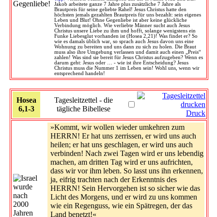
Jakob arbeitete ganze 7 Jahre plus zusätzliche 7 Jahre als
Brautpreis für seine geliebte Rahel! Jesus Christus hatte den
höchsten jemals gezahlten Brautpreis für uns bezahlt: sein eigenes
Leben und Blut! Ohne Gegenliebe ist aber keine glückliche
Verbindung möglich. Wie verliebte Männer sucht auch Jesus
Christus unsere Liebe zu ihm und hofft, solange wenigstens ein
Funke Liebesglut vorhanden ist (Hosea 2,21)! Was findet er? So
wie es damals üblich war, so sprach auch Jesus davon uns eine
Wohnung zu bereiten und uns dann zu sich zu holen. Die Braut
muss also ihre Umgebung verlassen und damit auch einen „Preis“
zahlen! Was sind sie bereit für Jesus Christus aufzugeben? Wenn es
darum geht: Jesus oder … - wie ist ihre Entscheidung? Jesus
Christus muss die Nummer 1 im Leben sein! Wohl uns, wenn wir
entsprechend handeln!
Hosea
Tagesleitzettel - die
6,1-3
tägliche Bibellese
Druck
»Kommt, wir wollen wieder umkehren zum
HERRN! Er hat uns zerrissen, er wird uns auch
heilen; er hat uns geschlagen, er wird uns auch
verbinden! Nach zwei Tagen wird er uns lebendig
machen, am dritten Tag wird er uns aufrichten,
dass wir vor ihm leben. So lasst uns ihn erkennen,
ja, eifrig trachten nach der Erkenntnis des
HERRN! Sein Hervorgehen ist so sicher wie das
Licht des Morgens, und er wird zu uns kommen
wie ein Regenguss, wie ein Spätregen, der das
Land benetzt!«