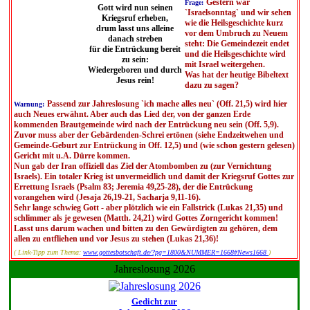
Gestern war
Frage:
Gott wird nun seinen
`Israelsonntag` und wir sehen
Kriegsruf erheben,
wie die Heilsgeschichte kurz
drum lasst uns alleine
vor dem Umbruch zu Neuem
danach streben
steht: Die Gemeindezeit endet
für die Entrückung bereit
und die Heilsgeschichte wird
zu sein:
mit Israel weitergehen.
Wiedergeboren und durch
Was hat der heutige Bibeltext
Jesus rein!
dazu zu sagen?
Passend zur Jahreslosung `ich mache alles neu` (Off. 21,5) wird hier
Warnung:
auch Neues erwähnt. Aber auch das Lied der, von der ganzen Erde
kommenden Brautgemeinde wird nach der Entrückung neu sein (Off. 5,9).
Zuvor muss aber der Gebärdenden-Schrei ertönen (siehe Endzeitwehen und
Gemeinde-Geburt zur Entrückung in Off. 12,5) und (wie schon gestern gelesen)
Gericht mit u.A. Dürre kommen.
Nun gab der Iran offiziell das Ziel der Atombomben zu (zur Vernichtung
Israels). Ein totaler Krieg ist unvermeidlich und damit der Kriegsruf Gottes zur
Errettung Israels (Psalm 83; Jeremia 49,25-28), der die Entrückung
vorangehen wird (Jesaja 26,19-21, Sacharja 9,11-16).
Sehr lange schwieg Gott - aber plötzlich wie ein Fallstrick (Lukas 21,35) und
schlimmer als je gewesen (Matth. 24,21) wird Gottes Zorngericht kommen!
Lasst uns darum wachen und bitten zu den Gewürdigten zu gehören, dem
allen zu entfliehen und vor Jesus zu stehen (Lukas 21,36)!
( Link-Tipp zum Thema:
www.gottesbotschaft.de/?pg=1800&NUMMER=1668#News1668
)
Jahreslosung 2026
Gedicht zur