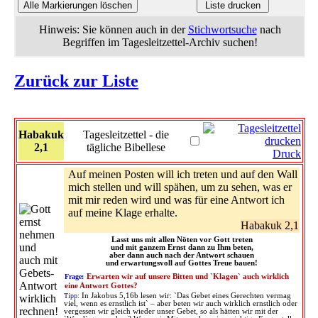
Hinweis: Sie können auch in der
Stichwortsuche
nach
Begriffen im Tagesleitzettel-Archiv suchen!
Zurück zur Liste
Habakuk
Tagesleitzettel - die
2,1
tägliche Bibellese
Druck
Auf meinen Posten will ich treten und auf den Wall
mich stellen und will spähen, um zu sehen, was er
mit mir reden wird und was für eine Antwort ich
auf meine Klage erhalte.
Habakuk 2,1
Lasst uns mit allen Nöten vor Gott treten
und mit ganzem Ernst dann zu Ihm beten,
aber dann auch nach der Antwort schauen
und erwartungsvoll auf Gottes Treue bauen!
Frage:
Erwarten wir auf unsere Bitten und `Klagen` auch wirklich
eine Antwort Gottes?
Tipp:
In Jakobus 5,16b lesen wir: `Das Gebet eines Gerechten vermag
viel, wenn es ernstlich ist` – aber beten wir auch wirklich ernstlich oder
vergessen wir gleich wieder unser Gebet, so als hätten wir mit der