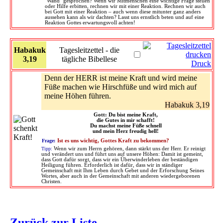
`Wand` gesprochen? Wenn wir Mitmenschen eine wichtige Frage stellen
oder Hilfe erbitten, rechnen wir mit einer Reaktion. Rechnen wir auch
bei Gott mit einer Reaktion – auch wenn diese mitunter ganz anders
aussehen kann als wir dachten? Lasst uns ernstlich beten und auf eine
Reaktion Gottes erwartungsvoll achten!
Habakuk
Tagesleitzettel - die
3,19
tägliche Bibellese
Druck
Denn der HERR ist meine Kraft und wird meine
Füße machen wie Hirschfüße und wird mich auf
meine Höhen führen.
Habakuk 3,19
Gott: Du bist meine Kraft,
die Gutes in mir schafft!
Du machst meine Füße schnell
und mein Herz freudig hell!
Frage:
Ist es uns wichtig, Gottes Kraft zu bekommen?
Tipp:
Wenn wir zum Herrn gehören, dann stärkt uns der Herr. Er reinigt
und verändert uns und führt uns auf unsere Höhen: Damit ist gemeint,
dass Gott dafür sorgt, dass wir ein Überwinderleben der beständigen
Heiligung führen. Erforderlich ist dafür, dass wir in ständiger
Gemeinschaft mit Ihm Leben durch Gebet und der Erforschung Seines
Wortes, aber auch in der Gemeinschaft mit anderen wiedergeborenen
Christen.
Zurück zur Liste