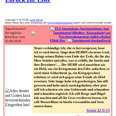
Copyright © by FCDI,
www.fcdi.de
Dieser Inhalt darf unter Einhaltung der
Copyrightbestimmungen
kopiert und weiterverwendet werden
Tagesleitzettel -
Smartphone-App
die tägliche
Bibellese vom
EMail-Abo.
Druck
10.08.2026
Neues verkündige ich; ehe es hervorsprosst, lasse
ich es euch hören. Singt dem HERRN ein neues Lied,
besingt seinen Ruhm vom Ende der Erde, die ihr das
Meer befahrt und alles, was es erfüllt, ihr Inseln und
ihre Bewohner! … Der HERR wird ausziehen wie
ein Held, wie ein Kriegsmann den Eifer anfachen; er
wird einen Schlachtruf, ja, ein Kriegsgeschrei
erheben; er wird sich gegen seine Feinde als Held
erweisen. Sehr lange habe ich geschwiegen, bin still
gewesen und habe mich zurückgehalten; aber jetzt
will ich schreien wie eine Gebärende und schnauben
und schnaufen zugleich. Ich will Berge und Hügel
öde machen und all ihr Gras verdorren lassen; ich
will Wasserflüsse in Inseln verwandeln und Seen
austrocknen.
Jesaja 42,9-15