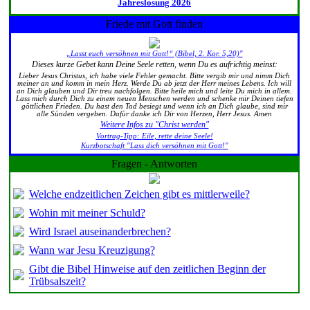
Jahreslosung 2026
Friede mit Gott finden
„Lasst euch versöhnen mit Gott!“ (Bibel, 2. Kor. 5,20)"
Dieses kurze Gebet kann Deine Seele retten, wenn Du es aufrichtig meinst:
Lieber Jesus Christus, ich habe viele Fehler gemacht. Bitte vergib mir und nimm Dich
meiner an und komm in mein Herz. Werde Du ab jetzt der Herr meines Lebens. Ich will
an Dich glauben und Dir treu nachfolgen. Bitte heile mich und leite Du mich in allem.
Lass mich durch Dich zu einem neuen Menschen werden und schenke mir Deinen tiefen
göttlichen Frieden. Du hast den Tod besiegt und wenn ich an Dich glaube, sind mir
alle Sünden vergeben. Dafür danke ich Dir von Herzen, Herr Jesus. Amen
Weitere Infos zu "Christ werden"
Vortrag-Tipp: Eile, rette deine Seele!
Kurzbotschaft "Lass dich versöhnen mit Gott!"
Fragen - Antworten
Welche endzeitlichen Zeichen gibt es mittlerweile?
Wohin mit meiner Schuld?
Wird Israel auseinanderbrechen?
Wann war Jesu Kreuzigung?
Gibt die Bibel Hinweise auf den zeitlichen Beginn der
Trübsalszeit?