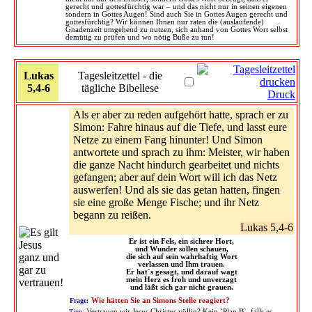
gerecht und gottesfürchtig war – und das nicht nur in seinen eigenen
sondern in Gottes Augen! Sind auch Sie in Gottes Augen gerecht und
gottesfürchtig? Wir können Ihnen nur raten die (auslaufende)
Gnadenzeit umgehend zu nutzen, sich anhand von Gottes Wort selbst
demütig zu prüfen und wo nötig Buße zu tun!
Lukas
Tagesleitzettel - die
5,4-6
tägliche Bibellese
Druck
Als er aber zu reden aufgehört hatte, sprach er zu
Simon: Fahre hinaus auf die Tiefe, und lasst eure
Netze zu einem Fang hinunter! Und Simon
antwortete und sprach zu ihm: Meister, wir haben
die ganze Nacht hindurch gearbeitet und nichts
gefangen; aber auf dein Wort will ich das Netz
auswerfen! Und als sie das getan hatten, fingen
sie eine große Menge Fische; und ihr Netz
begann zu reißen.
Lukas 5,4-6
Er ist ein Fels, ein sichrer Hort,
und Wunder sollen schauen,
die sich auf sein wahrhaftig Wort
verlassen und Ihm trauen.
Er hat`s gesagt, und darauf wagt
mein Herz es froh und unverzagt
und läßt sich gar nicht grauen.
Frage:
Wie hätten Sie an Simons Stelle reagiert?
Tipp:
Vertrauen wir Jesus Christus völlig? Kein `Plan B`, falls es