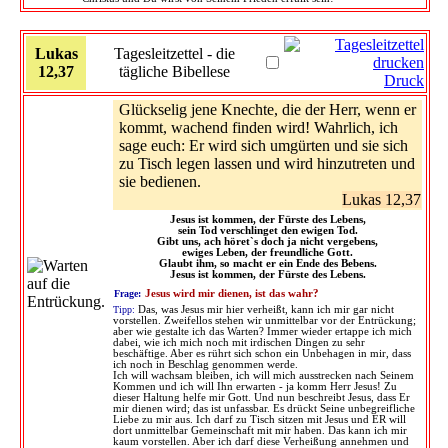
Lukas
Tagesleitzettel - die
12,37
tägliche Bibellese
Druck
Glückselig jene Knechte, die der Herr, wenn er
kommt, wachend finden wird! Wahrlich, ich
sage euch: Er wird sich umgürten und sie sich
zu Tisch legen lassen und wird hinzutreten und
sie bedienen.
Lukas 12,37
Jesus ist kommen, der Fürste des Lebens,
sein Tod verschlinget den ewigen Tod.
Gibt uns, ach höret`s doch ja nicht vergebens,
ewiges Leben, der freundliche Gott.
Glaubt ihm, so macht er ein Ende des Bebens.
Jesus ist kommen, der Fürste des Lebens.
Frage:
Jesus wird mir dienen, ist das wahr?
Tipp:
Das, was Jesus mir hier verheißt, kann ich mir gar nicht
vorstellen. Zweifellos stehen wir unmittelbar vor der Entrückung;
aber wie gestalte ich das Warten? Immer wieder ertappe ich mich
dabei, wie ich mich noch mit irdischen Dingen zu sehr
beschäftige. Aber es rührt sich schon ein Unbehagen in mir, dass
ich noch in Beschlag genommen werde.
Ich will wachsam bleiben, ich will mich ausstrecken nach Seinem
Kommen und ich will Ihn erwarten - ja komm Herr Jesus! Zu
dieser Haltung helfe mir Gott. Und nun beschreibt Jesus, dass Er
mir dienen wird; das ist unfassbar. Es drückt Seine unbegreifliche
Liebe zu mir aus. Ich darf zu Tisch sitzen mit Jesus und ER will
dort unmittelbar Gemeinschaft mit mir haben. Das kann ich mir
kaum vorstellen. Aber ich darf diese Verheißung annehmen und