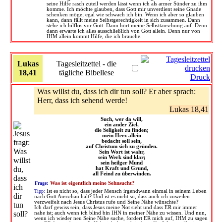
seine Hilfe rasch zuteil werden lässt wenn ich als armer Sünder zu ihm
komme. Ich möchte glauben, dass Gott mir unverdient seine Gnade
schenken möge; egal wie schwach ich bin. Wenn ich aber so glauben
kann, dann fällt meine Selbstgerechtigkeit in sich zusammen. Dann
stehe ich hilflos vor Gott. Dann hört meine Selbsttäuschung auf. Denn
dann erwarte ich alles ausschließlich von Gott allein. Denn nur von
IHM allein kommt Hilfe, die ich brauche.
Lukas
Tagesleitzettel - die
18,41
tägliche Bibellese
Druck
Was willst du, dass ich dir tun soll? Er aber sprach:
Herr, dass ich sehend werde!
Lukas 18,41
Such, wer da will,
ein ander Ziel,
die Seligkeit zu finden;
mein Herz allein
bedacht soll sein,
auf Christum sich zu gründen.
Sein Wort ist wahr,
sein Werk sind klar;
sein heilger Mund
hat Kraft und Grund,
all Feind zu überwinden.
Frage:
Was ist eigentlich meine Sehnsucht?
Tipp:
Ist es nicht so, dass jeder Mensch irgendwann einmal in seinem Leben
nach Gott Ausschau hält? Und ist es nicht so, dass auch ich zuweilen
verzweifelt nach Jesus Christus rufe und Seine Nähe wünschte?
Ich darf gewiss sein, dass Jesus meine Not sieht und dass ER mir immer
nahe ist; auch wenn ich blind bin IHN in meiner Nähe zu wissen. Und nun,
wenn ich wieder neu Seine Nähe suche, fordert ER mich auf, IHM zu sagen