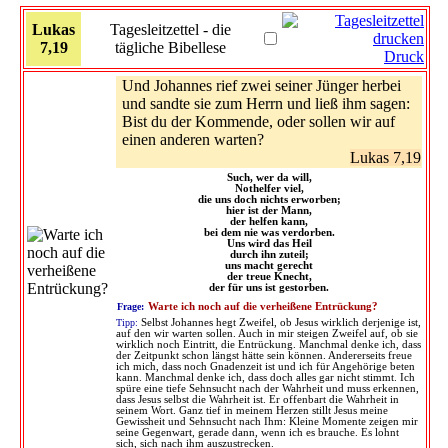
Lukas
Tagesleitzettel - die
7,19
tägliche Bibellese
Druck
Und Johannes rief zwei seiner Jünger herbei
und sandte sie zum Herrn und ließ ihm sagen:
Bist du der Kommende, oder sollen wir auf
einen anderen warten?
Lukas 7,19
Such, wer da will,
Nothelfer viel,
die uns doch nichts erworben;
hier ist der Mann,
der helfen kann,
bei dem nie was verdorben.
Uns wird das Heil
durch ihn zuteil;
uns macht gerecht
der treue Knecht,
der für uns ist gestorben.
Frage:
Warte ich noch auf die verheißene Entrückung?
Tipp:
Selbst Johannes hegt Zweifel, ob Jesus wirklich derjenige ist,
auf den wir warten sollen. Auch in mir steigen Zweifel auf, ob sie
wirklich noch Eintritt, die Entrückung. Manchmal denke ich, dass
der Zeitpunkt schon längst hätte sein können. Andererseits freue
ich mich, dass noch Gnadenzeit ist und ich für Angehörige beten
kann. Manchmal denke ich, dass doch alles gar nicht stimmt. Ich
spüre eine tiefe Sehnsucht nach der Wahrheit und muss erkennen,
dass Jesus selbst die Wahrheit ist. Er offenbart die Wahrheit in
seinem Wort. Ganz tief in meinem Herzen stillt Jesus meine
Gewissheit und Sehnsucht nach Ihm: Kleine Momente zeigen mir
seine Gegenwart, gerade dann, wenn ich es brauche. Es lohnt
sich, sich nach ihm auszustrecken.