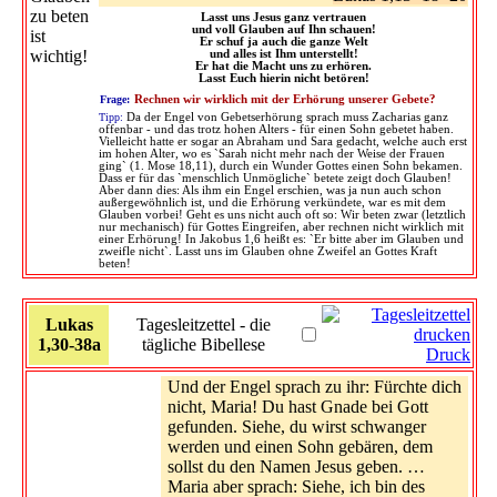
Lasst uns Jesus ganz vertrauen
und voll Glauben auf Ihn schauen!
Er schuf ja auch die ganze Welt
und alles ist Ihm unterstellt!
Er hat die Macht uns zu erhören.
Lasst Euch hierin nicht betören!
Frage:
Rechnen wir wirklich mit der Erhörung unserer Gebete?
Tipp:
Da der Engel von Gebetserhörung sprach muss Zacharias ganz
offenbar - und das trotz hohen Alters - für einen Sohn gebetet haben.
Vielleicht hatte er sogar an Abraham und Sara gedacht, welche auch erst
im hohen Alter, wo es `Sarah nicht mehr nach der Weise der Frauen
ging` (1. Mose 18,11), durch ein Wunder Gottes einen Sohn bekamen.
Dass er für das `menschlich Unmögliche` betete zeigt doch Glauben!
Aber dann dies: Als ihm ein Engel erschien, was ja nun auch schon
außergewöhnlich ist, und die Erhörung verkündete, war es mit dem
Glauben vorbei! Geht es uns nicht auch oft so: Wir beten zwar (letztlich
nur mechanisch) für Gottes Eingreifen, aber rechnen nicht wirklich mit
einer Erhörung! In Jakobus 1,6 heißt es: `Er bitte aber im Glauben und
zweifle nicht`. Lasst uns im Glauben ohne Zweifel an Gottes Kraft
beten!
Lukas
Tagesleitzettel - die
1,30-38a
tägliche Bibellese
Druck
Und der Engel sprach zu ihr: Fürchte dich
nicht, Maria! Du hast Gnade bei Gott
gefunden. Siehe, du wirst schwanger
werden und einen Sohn gebären, dem
sollst du den Namen Jesus geben. …
Maria aber sprach: Siehe, ich bin des