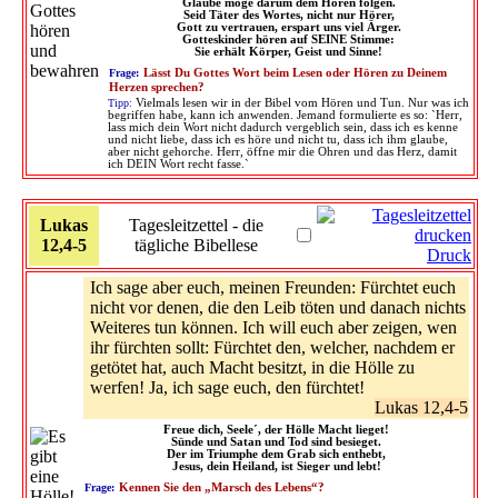
Glaube möge darum dem Hören folgen.
Seid Täter des Wortes, nicht nur Hörer,
Gott zu vertrauen, erspart uns viel Ärger.
Gotteskinder hören auf SEINE Stimme:
Sie erhält Körper, Geist und Sinne!
Frage:
Lässt Du Gottes Wort beim Lesen oder Hören zu Deinem
Herzen sprechen?
Tipp:
Vielmals lesen wir in der Bibel vom Hören und Tun. Nur was ich
begriffen habe, kann ich anwenden. Jemand formulierte es so: `Herr,
lass mich dein Wort nicht dadurch vergeblich sein, dass ich es kenne
und nicht liebe, dass ich es höre und nicht tu, dass ich ihm glaube,
aber nicht gehorche. Herr, öffne mir die Ohren und das Herz, damit
ich DEIN Wort recht fasse.`
Lukas
Tagesleitzettel - die
12,4-5
tägliche Bibellese
Druck
Ich sage aber euch, meinen Freunden: Fürchtet euch
nicht vor denen, die den Leib töten und danach nichts
Weiteres tun können. Ich will euch aber zeigen, wen
ihr fürchten sollt: Fürchtet den, welcher, nachdem er
getötet hat, auch Macht besitzt, in die Hölle zu
werfen! Ja, ich sage euch, den fürchtet!
Lukas 12,4-5
Freue dich, Seele´, der Hölle Macht lieget!
Sünde und Satan und Tod sind besieget.
Der im Triumphe dem Grab sich enthebt,
Jesus, dein Heiland, ist Sieger und lebt!
Frage:
Kennen Sie den „Marsch des Lebens“?