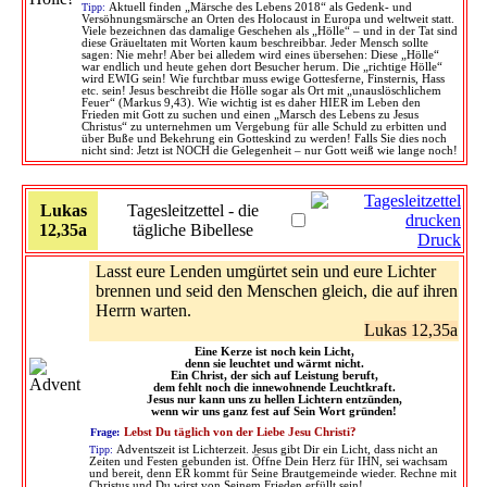
Tipp:
Aktuell finden „Märsche des Lebens 2018“ als Gedenk- und
Versöhnungsmärsche an Orten des Holocaust in Europa und weltweit statt.
Viele bezeichnen das damalige Geschehen als „Hölle“ – und in der Tat sind
diese Gräueltaten mit Worten kaum beschreibbar. Jeder Mensch sollte
sagen: Nie mehr! Aber bei alledem wird eines übersehen: Diese „Hölle“
war endlich und heute gehen dort Besucher herum. Die „richtige Hölle“
wird EWIG sein! Wie furchtbar muss ewige Gottesferne, Finsternis, Hass
etc. sein! Jesus beschreibt die Hölle sogar als Ort mit „unauslöschlichem
Feuer“ (Markus 9,43). Wie wichtig ist es daher HIER im Leben den
Frieden mit Gott zu suchen und einen „Marsch des Lebens zu Jesus
Christus“ zu unternehmen um Vergebung für alle Schuld zu erbitten und
über Buße und Bekehrung ein Gotteskind zu werden! Falls Sie dies noch
nicht sind: Jetzt ist NOCH die Gelegenheit – nur Gott weiß wie lange noch!
Lukas
Tagesleitzettel - die
12,35a
tägliche Bibellese
Druck
Lasst eure Lenden umgürtet sein und eure Lichter
brennen und seid den Menschen gleich, die auf ihren
Herrn warten.
Lukas 12,35a
Eine Kerze ist noch kein Licht,
denn sie leuchtet und wärmt nicht.
Ein Christ, der sich auf Leistung beruft,
dem fehlt noch die innewohnende Leuchtkraft.
Jesus nur kann uns zu hellen Lichtern entzünden,
wenn wir uns ganz fest auf Sein Wort gründen!
Frage:
Lebst Du täglich von der Liebe Jesu Christi?
Tipp:
Adventszeit ist Lichterzeit. Jesus gibt Dir ein Licht, dass nicht an
Zeiten und Festen gebunden ist. Öffne Dein Herz für IHN, sei wachsam
und bereit, denn ER kommt für Seine Brautgemeinde wieder. Rechne mit
Christus und Du wirst von Seinem Frieden erfüllt sein!