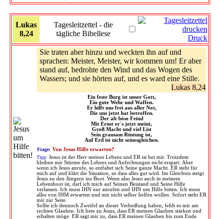
Lukas
Tagesleitzettel - die
8,24
tägliche Bibellese
Druck
Sie traten aber hinzu und weckten ihn auf und
sprachen: Meister, Meister, wir kommen um! Er aber
stand auf, bedrohte den Wind und das Wogen des
Wassers; und sie hörten auf, und es ward eine Stille.
Lukas 8,24
Ein feste Burg ist unser Gott,
Ein gute Wehr und Waffen.
Er hilft uns frei aus aller Not,
Die uns jetzt hat betroffen.
Der alt böse Feind
Mit Ernst er´s jetzt meint,
Groß Macht und viel List
Sein grausam Rüstung ist,
Auf Erd ist nicht seinesgleichen.
Frage:
Von Jesus Hilfe erwarten?
Tipp:
Jesus ist der Herr meines Lebens und ER ist bei mir. Trotzdem
bleiben mir Stürme des Lebens und Anfechtungen nicht erspart. Aber
wenn ich Jesus anrufe, so entfaltet sich Seine ganze Macht. ER steht für
mich auf und klärt die Situation, so dass alles gut wird. Im Gleichnis steigt
Jesus zu den Jüngern ins Boot. Wenn also Jesus auch in meinem
Lebensboot ist, darf ich mich auf Seinen Beistand und Seine Hilfe
verlassen. Ich muss IHN nur anrufen und IHN um Hilfe bitten. Ich muss
alles von IHM erwarten und mir nicht selber helfen wollen. Sofort steht ER
mir zur Seite.
Sollte ich dennoch Zweifel an dieser Verheißung haben, fehlt es mir am
rechten Glauben. Ich bete zu Jesus, dass ER meinen Glauben stärken und
erhalten möge. ER sagt mir zu, dass ER meinen Glauben bis zum Ende