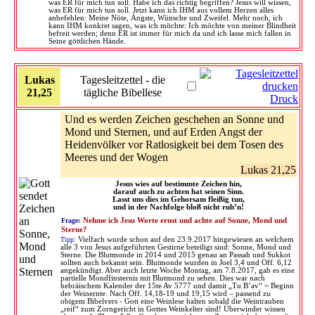
was ER für mich tun soll. Habe ich das richtig begriffen? Jesus will wissen,
was ER für mich tun soll. Jetzt kann ich IHM aus vollem Herzen alles
anbefehlen: Meine Nöte, Ängste, Wünsche und Zweifel. Mehr noch, ich
kann IHM konkret sagen, was ich möchte: Ich möchte von meiner Blindheit
befreit werden; denn ER ist immer für mich da und ich lasse mich fallen in
Seine göttlichen Hände.
Lukas
Tagesleitzettel - die
21,25
tägliche Bibellese
Druck
Und es werden Zeichen geschehen an Sonne und
Mond und Sternen, und auf Erden Angst der
Heidenvölker vor Ratlosigkeit bei dem Tosen des
Meeres und der Wogen
Lukas 21,25
Jesus wies auf bestimmte Zeichen hin,
darauf auch zu achten hat seinen Sinn.
Lasst uns dies im Gehorsam fleißig tun,
und in der Nachfolge bloß nicht ruh’n!
Frage:
Nehme ich Jesu Worte ernst und achte auf Sonne, Mond und
Sterne?
Tipp:
Vielfach wurde schon auf den 23.9.2017 hingewiesen an welchem
alle 3 von Jesus aufgeführten Gestirne beteiligt sind: Sonne, Mond und
Sterne. Die Blutmonde in 2014 und 2015 genau an Passah und Sukkot
sollten auch bekannt sein. Blutmonde wurden in Joel 3,4 und Off. 6,12
angekündigt. Aber auch letzte Woche Montag, am 7.8.2017, gab es eine
partielle Mondfinsternis mit Blutmond zu sehen. Dies war nach
hebräischem Kalender der 15te Av 5777 und damit „Tu B’av“ = Beginn
der Weinernte. Nach Off. 14,18-19 und 19,15 wird – passend zu
obigem Bibelvers - Gott eine Weinlese halten sobald die Weintrauben
„reif“ zum Zorngericht in Gottes Weinkelter sind! Überwinder wissen