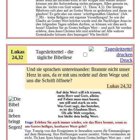
sehen Jesus als hilfloses Kind in der Krippe und wieder andere
können mit der Auferstehung nichts anfangen. Allen gemein ist,
dass sie `nichts von Gott wissen` (1. Thess. 4,5). Der heutige
Bibelvers ruft aber auf an Gottes Worte zu gedenken und daran zu
glauben! Es geht also um einen `schriftgemäßen Glauben` (Joh.
7,38) – keine Religion mit eigenen Vorstellungen! So wie der
Glaube an Gottes Wort belohnt wurde und die Nachfolger Jesus in
den folgenden Tagen erleben durften, so können wir dies auch
heute! Glauben Sie an Gottes heiliges Wort – und auch Sie werden
erleben, dass Jesus Christus lebt und erlebbar ist! Alle wahren
Gotteskinder können dies bezeugen! Wie herrlich!
Lukas
Tagesleitzettel - die
24,32
tägliche Bibellese
Druck
Und sie sprachen untereinander: Brannte nicht unser
Herz in uns, da er mit uns redete auf dem Wege und
uns die Schrift öffnete?
Lukas 24,32
Auf dein Wort will ich trauen,
mein Herr und Gott, allein;
auf Felsen muss man bauen,
um still und stark zu sein.
Was Gott sagt, das bestehet,
es ist des Glaubens Hort.
Ob alle Welt vergehet,
fest bleibt dein heilig Wort.
Frage:
Erleben Sie auch immer wieder, wie das Herz brennt, wenn es
um Gottes heiliges, kostbares Wort geht?
Tipp:
Traurig von den Ereignissen in Jerusalem waren die Emmausjünger
auf dem Heimweg. Ihre Hoffnungen waren zerstört. Vieles verstanden sie
nicht. Da kam Jesus hinzu und legte ihnen Gottes heiliges Wort aus – und