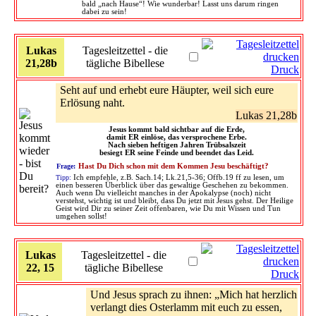
bald „nach Hause“! Wie wunderbar! Lasst uns darum ringen
dabei zu sein!
Lukas
Tagesleitzettel - die
21,28b
tägliche Bibellese
Druck
Seht auf und erhebt eure Häupter, weil sich eure
Erlösung naht.
Lukas 21,28b
Jesus kommt bald sichtbar auf die Erde,
damit ER einlöse, das versprochene Erbe.
Nach sieben heftigen Jahren Trübsalszeit
besiegt ER seine Feinde und beendet das Leid.
Frage:
Hast Du Dich schon mit dem Kommen Jesu beschäftigt?
Tipp:
Ich empfehle, z.B. Sach.14; Lk.21,5-36; Offb.19 ff zu lesen, um
einen besseren Überblick über das gewaltige Geschehen zu bekommen.
Auch wenn Du vielleicht manches in der Apokalypse (noch) nicht
verstehst, wichtig ist und bleibt, dass Du jetzt mit Jesus gehst. Der Heilige
Geist wird Dir zu seiner Zeit offenbaren, wie Du mit Wissen und Tun
umgehen sollst!
Lukas
Tagesleitzettel - die
22, 15
tägliche Bibellese
Druck
Und Jesus sprach zu ihnen: „Mich hat herzlich
verlangt dies Osterlamm mit euch zu essen,