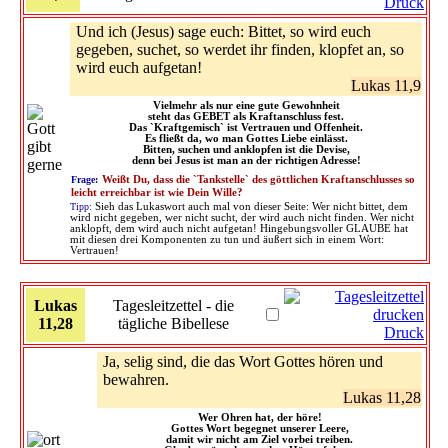
Druck
Und ich (Jesus) sage euch: Bittet, so wird euch
gegeben, suchet, so werdet ihr finden, klopfet an, so
wird euch aufgetan!
Lukas 11,9
Vielmehr als nur eine gute Gewohnheit
steht das GEBET als Kraftanschluss fest.
Das `Kraftgemisch` ist Vertrauen und Offenheit.
Es fließt da, wo man Gottes Liebe einlässt.
Bitten, suchen und anklopfen ist die Devise,
denn bei Jesus ist man an der richtigen Adresse!
Frage:
Weißt Du, dass die `Tankstelle` des göttlichen Kraftanschlusses so
leicht erreichbar ist wie Dein Wille?
Tipp:
Sieh das Lukaswort auch mal von dieser Seite: Wer nicht bittet, dem
wird nicht gegeben, wer nicht sucht, der wird auch nicht finden. Wer nicht
anklopft, dem wird auch nicht aufgetan! Hingebungsvoller GLAUBE hat
mit diesen drei Komponenten zu tun und äußert sich in einem Wort:
Vertrauen!
Lukas
Tagesleitzettel - die
11,28
tägliche Bibellese
Druck
Ja, selig sind, die das Wort Gottes hören und
bewahren.
Lukas 11,28
Wer Ohren hat, der höre!
Gottes Wort begegnet unserer Leere,
damit wir nicht am Ziel vorbei treiben.