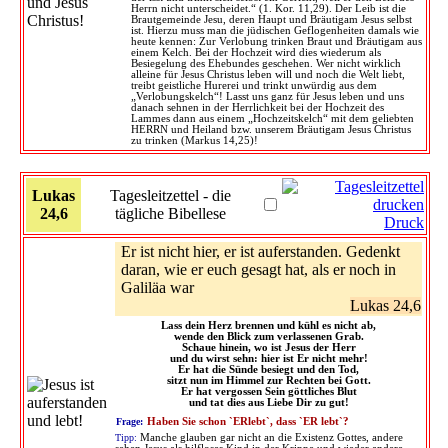
Herrn nicht unterscheidet.“ (1. Kor. 11,29). Der Leib ist die
Brautgemeinde Jesu, deren Haupt und Bräutigam Jesus selbst
ist. Hierzu muss man die jüdischen Geflogenheiten damals wie
heute kennen: Zur Verlobung trinken Braut und Bräutigam aus
einem Kelch. Bei der Hochzeit wird dies wiederum als
Besiegelung des Ehebundes geschehen. Wer nicht wirklich
alleine für Jesus Christus leben will und noch die Welt liebt,
treibt geistliche Hurerei und trinkt unwürdig aus dem
„Verlobungskelch“! Lasst uns ganz für Jesus leben und uns
danach sehnen in der Herrlichkeit bei der Hochzeit des
Lammes dann aus einem „Hochzeitskelch“ mit dem geliebten
HERRN und Heiland bzw. unserem Bräutigam Jesus Christus
zu trinken (Markus 14,25)!
Lukas
Tagesleitzettel - die
24,6
tägliche Bibellese
Druck
Er ist nicht hier, er ist auferstanden. Gedenkt
daran, wie er euch gesagt hat, als er noch in
Galiläa war
Lukas 24,6
Lass dein Herz brennen und kühl es nicht ab,
wende den Blick zum verlassenen Grab.
Schaue hinein, wo ist Jesus der Herr
und du wirst sehn: hier ist Er nicht mehr!
Er hat die Sünde besiegt und den Tod,
sitzt nun im Himmel zur Rechten bei Gott.
Er hat vergossen Sein göttliches Blut
und tat dies aus Liebe Dir zu gut!
Frage:
Haben Sie schon `ERlebt`, dass `ER lebt`?
Tipp:
Manche glauben gar nicht an die Existenz Gottes, andere