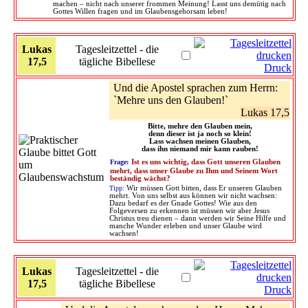
machen – nicht nach unserer frommen Meinung! Lasst uns demütig nach
Gottes Willen fragen und im Glaubensgehorsam leben!
Lukas
Tagesleitzettel - die
17,5
tägliche Bibellese
Druck
Und die Apostel sprachen zum Herrn:
`Mehre uns den Glauben!`
Lukas 17,5
Bitte, mehre den Glauben mein,
denn dieser ist ja noch so klein!
Lass wachsen meinen Glauben,
dass ihn niemand mir kann rauben!
Frage:
Ist es uns wichtig, dass Gott unseren Glauben
mehrt, dass unser Glaube zu Ihm und Seinem Wort
beständig wächst?
Tipp:
Wir müssen Gott bitten, dass Er unseren Glauben
mehrt. Von uns selbst aus können wir nicht wachsen:
Dazu bedarf es der Gnade Gottes! Wie aus den
Folgeversen zu erkennen ist müssen wir aber Jesus
Christus treu dienen – dann werden wir Seine Hilfe und
manche Wunder erleben und unser Glaube wird
wachsen!
Lukas
Tagesleitzettel - die
17,5
tägliche Bibellese
Druck