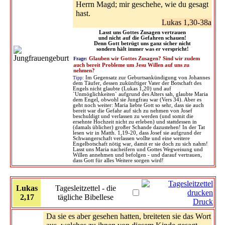
Herrn Magd; mir geschehe, wie du gesagt
hast.
Lukas 1,30-38a
Lasst uns Gottes Zusagen vertrauen
und nicht auf die Gefahren schauen!
Denn Gott betrügt uns ganz sicher nicht
sondern hält immer was er verspricht!
Frage:
Glauben wir Gottes Zusagen? Sind wir zudem
auch bereit Probleme um Jesu Willen auf uns zu
nehmen?
Tipp:
Im Gegensatz zur Geburtsankündigung von Johannes
dem Täufer, dessen zukünftiger Vater der Botschaft des
Engels nicht glaubte (Lukas 1,20) und auf
`Unmöglichkeiten` aufgrund des Alters sah, glaubte Maria
dem Engel, obwohl sie Jungfrau war (Vers 34). Aber es
geht noch weiter: Maria liebte Gott so sehr, dass sie auch
bereit war die Gefahr auf sich zu nehmen von Josef
beschuldigt und verlassen zu werden (und somit die
ersehnte Hochzeit nicht zu erleben) und stattdessen in
(damals üblicher) großer Schande dazustehen! In der Tat
lesen wir in Matth. 1,19-20, dass Josef sie aufgrund der
Schwangerschaft verlassen wollte und eine weitere
Engelbotschaft nötig war, damit er sie doch zu sich nahm!
Lasst uns Maria nacheifern und Gottes Wegweisung und
Willen annehmen und befolgen - und darauf vertrauen,
dass Gott für alles Weitere sorgen wird!
Lukas
Tagesleitzettel - die
2,17
tägliche Bibellese
Druck
Da sie es aber gesehen hatten, breiteten sie das Wort