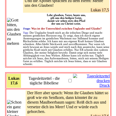
Und die Apostel sprachen zu dem Herrn: Mehre
uns den Glauben!
Lukas 17,5
Lehr glauben, Vater, heute uns,
gib uns den heilgen Geist,
damit wir sehen stets den Pfad
der uns zu Christi weist.
Frage:
Was ist der Unterschied zwischen Unglaube und Glaube?
Tipp:
Der Unglaube fesselt mich an die irdischen Dinge und macht
meinen geistlichen Horizont eng. Er zeigt, dass ich durch eigene
Anstrengungen im geistlichen Wachstum nur Stillstand komme und
Rückschritte erlebe. Ich kann mir aus eigener Kraft keinen Glauben
schenken. Alles bleibt Stückwerk und unvollkommen. Nur wenn ich
mich bewusst an Jesus wende und mich nach ihm ausstrecke, kann seine
göttliche Kraft mich mit Glauben erfüllen. Nur ER schenkt den wahren
Glauben, der meine Seligkeit bewirkt. Damit zeigt sich meine tiefe
Abhängigkeit von Jesu Wirken. Alleine kann ich nichts tun. Täglich
möchte ich Jesus, den Auferstandenen, bitten, mich mit seinem Heiligen
Geist zu erfüllen. Täglich möchte ich Jesus bitten, dass er mir Glauben
schenkt.
Lukas
Tagesleitzettel - die
17,6
tägliche Bibellese
Druck
Der Herr aber sprach: Wenn ihr Glauben hättet so
groß wie ein Senfkorn, dann könntet ihr zu
diesem Maulbeerbaum sagen: Reiß dich aus und
versetze dich ins Meer! Und er würde euch
gehorchen.