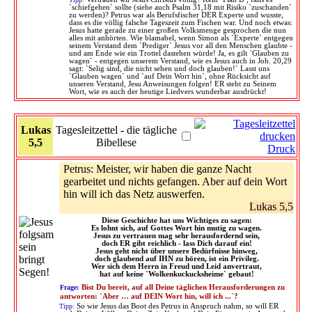
`schiefgehen` sollte (siehe auch Psalm 31,18 mit Risiko `zuschanden`
zu werden)? Petrus war als Berufsfischer DER Experte und wusste,
dass es die völlig falsche Tageszeit zum Fischen war. Und noch etwas:
Jesus hatte gerade zu einer großen Volksmenge gesprochen die nun
alles mit anhörten. Wie blamabel, wenn Simon als `Experte` entgegen
seinem Verstand dem `Prediger` Jesus vor all den Menschen glaubte -
und am Ende wie ein Trottel dastehen würde! Ja, es gilt `Glauben zu
wagen` - entgegen unserem Verstand, wie es Jesus auch in Joh. 20,29
sagt: `Selig sind, die nicht sehen und doch glauben!` Lasst uns
`Glauben wagen` und `auf Dein Wort hin`, ohne Rücksicht auf
unseren Verstand, Jesu Anweisungen folgen! ER steht zu Seinem
Wort, wie es auch der heutige Liedvers wunderbar ausdrückt!
Lukas
Tagesleitzettel - die tägliche
5,5
Bibellese
Druck
Petrus: Meister, wir haben die ganze Nacht
gearbeitet und nichts gefangen. Aber auf dein Wort
hin will ich das Netz auswerfen.
Lukas 5,5
Diese Geschichte hat uns Wichtiges zu sagen:
Es lohnt sich, auf Gottes Wort hin mutig zu wagen.
Jesus zu vertrauen mag sehr herausfordernd sein,
doch ER gibt reichlich - lass Dich darauf ein!
Jesus geht nicht über unsere Bedürfnisse hinweg,
doch glaubend auf IHN zu hören, ist ein Privileg.
Wer sich dem Herrn in Freud und Leid anvertraut,
hat auf keine `Wolkenkuckucksheime` gebaut!
Frage:
Bist Du bereit, auf all Deine täglichen Herausforderungen zu
antworten: `Aber … auf DEIN Wort hin, will ich ...`?
Tipp:
So wie Jesus das Boot des Petrus in Anspruch nahm, so will ER