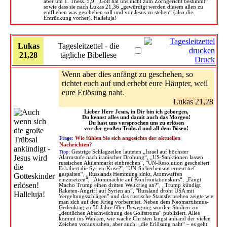
aber um 1. Thess. 5,9: „Gott hat uns nicht zum Zorngericht bestimmt“
sowie dass sie nach Lukas 21,36 „gewürdigt werden diesem allen zu
entfliehen was geschehen soll und vor Jesus zu stehen“ (also die
Entrückung vorher). Halleluja!
Lukas
Tagesleitzettel - die
21,28
tägliche Bibellese
Druck
Wenn aber dies anfängt zu geschehen, so
richtet euch auf und erhebt eure Häupter, weil
eure Erlösung naht.
Lukas 21,28
Lieber Herr Jesus, in Dir bin ich geborgen,
Du kennst alles und damit auch das Morgen!
Du hast uns versprochen uns zu erlösen
vor der großen Trübsal und all dem Bösen!
Frage:
Wie fühlen Sie sich angesichts der aktuellen
Nachrichten?
Tipp:
Gestrige Schlagzeilen lauteten „Israel auf höchster
Alarmstufe nach iranischer Drohung“, „US-Sanktionen lassen
russischen Aktienmarkt einbrechen“, "UN-Resolution gescheitert:
Eskaliert die Syrien-Krise?", "UN-Sicherheitsrat erneut tief
gespalten“, „Russlands Hemmung sinkt, Atomwaffen
einzusetzen“, „Atommächte auf Konfrontationskurs“, „Fängt
Macho Trump einen dritten Weltkrieg an?", „Trump kündigt
Raketen-Angriff auf Syrien an“, "Russland droht USA mit
Vergeltungsschlägen" und das russische Staatsfernsehen zeigte wie
man sich auf den Krieg vorbereitet. Neben dem Neomarxismus-
Gedenktag zu 50 Jahre 68er-Bewegung wurden Studien zur
„deutlichen Abschwächung des Golfstroms“ publiziert. Alles
kommt ins Wanken, wie wache Christen längst anhand der vielen
Zeichen voraus sahen, aber auch: „die Erlösung naht“ – es geht