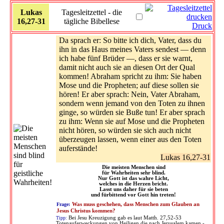
Lukas
Tagesleitzettel - die
16,27-31
tägliche Bibellese
Druck
Da sprach er: So bitte ich dich, Vater, dass du
ihn in das Haus meines Vaters sendest — denn
ich habe fünf Brüder —, dass er sie warnt,
damit nicht auch sie an diesen Ort der Qual
kommen! Abraham spricht zu ihm: Sie haben
Mose und die Propheten; auf diese sollen sie
hören! Er aber sprach: Nein, Vater Abraham,
sondern wenn jemand von den Toten zu ihnen
ginge, so würden sie Buße tun! Er aber sprach
zu ihm: Wenn sie auf Mose und die Propheten
nicht hören, so würden sie sich auch nicht
überzeugen lassen, wenn einer aus den Toten
auferstände!
Lukas 16,27-31
Die meisten Menschen sind
für Wahrheiten sehr blind.
Nur Gott ist das wahre Licht,
welches in die Herzen bricht.
Lasst uns daher für sie beten
und fürbittend vor Gott hin treten!
Frage:
Was muss geschehen, dass Menschen zum Glauben an
Jesus Christus kommen?
Tipp:
Bei Jesu Kreuzigung gab es laut Matth. 27,52-53
Totenauferweckungen von Heiligen die nach Jerusalem kamen -