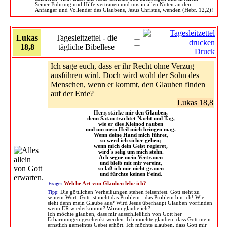
Seiner Führung und Hilfe vertrauen und uns in allen Nöten an den
Anfänger und Vollender des Glaubens, Jesus Christus, wenden (Hebr. 12,2)!
Lukas
Tagesleitzettel - die
18,8
tägliche Bibellese
Druck
Ich sage euch, dass er ihr Recht ohne Verzug
ausführen wird. Doch wird wohl der Sohn des
Menschen, wenn er kommt, den Glauben finden
auf der Erde?
Lukas 18,8
Herr, stärke mir den Glauben,
denn Satan trachtet Nacht und Tag,
wie er dies Kleinod rauben
und um mein Heil mich bringen mag.
Wenn deine Hand mich führet,
so werd ich sicher gehen;
wenn mich dein Geist regieret,
wird´s selig um mich stehn.
Ach segne mein Vertrauen
und bleib mit mir vereint,
so laß ich mir nicht grauen
und fürchte keinen Feind.
Frage:
Welche Art von Glauben lebe ich?
Tipp:
Die göttlichen Verheißungen stehen felsenfest. Gott steht zu
seinem Wort. Gott ist nicht das Problem - das Problem bin ich! Wie
sieht denn mein Glaube aus? Wird Jesus überhaupt Glauben vorfinden
wenn ER wiederkommt? Woran glaube ich?
Ich möchte glauben, dass mir ausschließlich von Gott her
Erbarmungen geschenkt werden. Ich möchte glauben, dass Gott mein
ernstlich gemeintes Gebet erhört. Ich möchte glauben, dass Gott mir