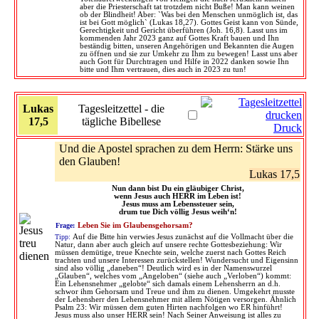
aber die Priesterschaft tat trotzdem nicht Buße! Man kann weinen
ob der Blindheit! Aber: `Was bei den Menschen unmöglich ist, das
ist bei Gott möglich` (Lukas 18,27). Gottes Geist kann von Sünde,
Gerechtigkeit und Gericht überführen (Joh. 16,8). Lasst uns im
kommenden Jahr 2023 ganz auf Gottes Kraft bauen und Ihn
beständig bitten, unseren Angehörigen und Bekannten die Augen
zu öffnen und sie zur Umkehr zu Ihm zu bewegen! Lasst uns aber
auch Gott für Durchtragen und Hilfe in 2022 danken sowie Ihn
bitte und Ihm vertrauen, dies auch in 2023 zu tun!
Lukas
Tagesleitzettel - die
17,5
tägliche Bibellese
Druck
Und die Apostel sprachen zu dem Herrn: Stärke uns
den Glauben!
Lukas 17,5
Nun dann bist Du ein gläubiger Christ,
wenn Jesus auch HERR im Leben ist!
Jesus muss am Lebenssteuer sein,
drum tue Dich völlig Jesus weih‘n!
Frage:
Leben Sie im Glaubensgehorsam?
Tipp:
Auf die Bitte hin verwies Jesus zunächst auf die Vollmacht über die
Natur, dann aber auch gleich auf unsere rechte Gottesbeziehung: Wir
müssen demütige, treue Knechte sein, welche zuerst nach Gottes Reich
trachten und unsere Interessen zurückstellen! Wundersucht und Eigensinn
sind also völlig „daneben“! Deutlich wird es in der Namenswurzel
„Glauben“, welches vom „Angeloben“ (siehe auch „Verloben“) kommt:
Ein Lehensnehmer „gelobte“ sich damals einem Lehensherrn an d.h.
schwor ihm Gehorsam und Treue und ihm zu dienen. Umgekehrt musste
der Lehensherr den Lehensnehmer mit allem Nötigen versorgen. Ähnlich
Psalm 23: Wir müssen dem guten Hirten nachfolgen wo ER hinführt!
Jesus muss also unser HERR sein! Nach Seiner Anweisung ist alles zu