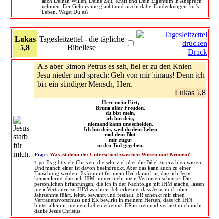
auch Deinen Willen, Deine Zeit, Kraft und Dein Eigentum in Anspruch
nehmen. Der Gehorsame glaubt und macht dabei Entdeckungen für´s
Leben. Wagst Du es?
Lukas
Tagesleitzettel - die tägliche
5,8
Bibellese
Druck
Als aber Simon Petrus es sah, fiel er zu den Knien
Jesu nieder und sprach: Geh von mir hinaus! Denn ich
bin ein sündiger Mensch, Herr.
Lukas 5,8
Herr mein Hirt,
Brunn aller Freuden,
du bist mein,
ich bin dein,
niemand kann uns scheiden.
Ich bin dein, weil du dein Leben
und dein Blut
mir zugut
in den Tod gegeben.
Frage:
Was ist denn der Unterschied zwischen Wissen und Kennen?
Tipp:
Es gibt viele Christen, die sehr viel über die Bibel zu erzählen wissen.
Und manch einer ist davon beeindruckt. Aber das kann auch zu einer
Täuschung werden. Es kommt für mein Heil darauf an, dass ich Jesus
kennenlerne, dass ich IHM immer mehr mein Vertrauen schenke. Die
persönlichen Erfahrungen, die ich in der Nachfolge mit IHM mache, lassen
mein Vertrauen zu IHM wachsen. Ich erkenne, dass Jesus mich über
Jahrzehnte führt, leitet, bewahrt und festhält. ER schenkt mir einen
Vertrauensvorschuss und ER bewirkt in meinem Herzen, dass ich IHN
hinter allem in meinem Leben erkenne. ER ist treu und verlässt mich nicht -
danke Jesus Christus.