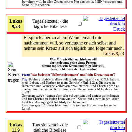
bewahren will. In allen Zeiten meiner Not darf ich auf IHN vertrauen und
Seine Hilfe erwarten.
Lukas
Tagesleitzettel - die
9,23
tägliche Bibellese
Druck
Er sprach aber zu allen: Wenn jemand mir
nachkommen will, so verleugne er sich selbst und
nehme sein Kreuz auf sich täglich und folge mir nach.
Lukas 9,23
Wer Mir wirklich nachfolgen will
der verleugne seine eigne Person,
nimmt täglich sein Kreuz und folgt Mir still,
das spricht Jesus der Gottessohn.
Frage:
Was bedeutet `Selbstverleugnung` und `sein Kreuz tragen`?
Tipp:
Paulus praktizierte diese Selbstverleugnung und sagte: `Christus ist
mein Leben, und Sterben ist mein Gewinn` (Phil. 1,21). Die eigenen
Interessen und Wünsche verblassen bzw. `sterben` und Christus groß zu
machen und Seinen Willen zu tun ist der Herzenswunsch! Ist das so bei
uns?!
Gehorsamswege können aber sehr schwer sein und einiges abverlangen
und für Christus zu leiden kann wie ein `Kreuz` auf einem liegen. Aber:
Laut Jesu Aussage geht Nachfolge nicht anders!
Lasst uns ganz für Jesus leben und Ihm treu nachfolgen - es hat seinen
Lohn!
Lukas
Tagesleitzettel - die
11,9
tägliche Bibellese