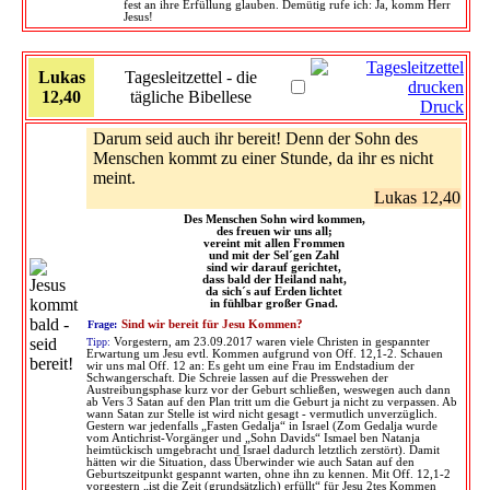
fest an ihre Erfüllung glauben. Demütig rufe ich: Ja, komm Herr
Jesus!
Lukas
Tagesleitzettel - die
12,40
tägliche Bibellese
Druck
Darum seid auch ihr bereit! Denn der Sohn des
Menschen kommt zu einer Stunde, da ihr es nicht
meint.
Lukas 12,40
Des Menschen Sohn wird kommen,
des freuen wir uns all;
vereint mit allen Frommen
und mit der Sel´gen Zahl
sind wir darauf gerichtet,
dass bald der Heiland naht,
da sich´s auf Erden lichtet
in fühlbar großer Gnad.
Frage:
Sind wir bereit für Jesu Kommen?
Tipp:
Vorgestern, am 23.09.2017 waren viele Christen in gespannter
Erwartung um Jesu evtl. Kommen aufgrund von Off. 12,1-2. Schauen
wir uns mal Off. 12 an: Es geht um eine Frau im Endstadium der
Schwangerschaft. Die Schreie lassen auf die Presswehen der
Austreibungsphase kurz vor der Geburt schließen, weswegen auch dann
ab Vers 3 Satan auf den Plan tritt um die Geburt ja nicht zu verpassen. Ab
wann Satan zur Stelle ist wird nicht gesagt - vermutlich unverzüglich.
Gestern war jedenfalls „Fasten Gedalja“ in Israel (Zom Gedalja wurde
vom Antichrist-Vorgänger und „Sohn Davids“ Ismael ben Natanja
heimtückisch umgebracht und Israel dadurch letztlich zerstört). Damit
hätten wir die Situation, dass Überwinder wie auch Satan auf den
Geburtszeitpunkt gespannt warten, ohne ihn zu kennen. Mit Off. 12,1-2
vorgestern „ist die Zeit (grundsätzlich) erfüllt“ für Jesu 2tes Kommen