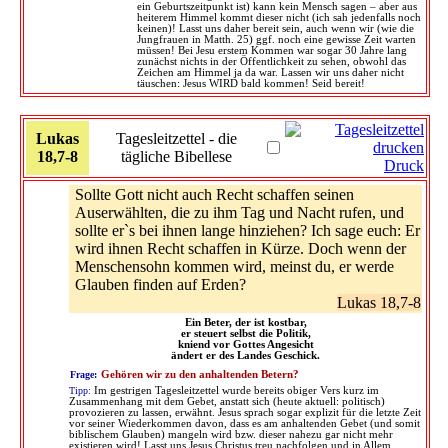
ein Geburtszeitpunkt ist) kann kein Mensch sagen – aber aus
heiterem Himmel kommt dieser nicht (ich sah jedenfalls noch
keinen)! Lasst uns daher bereit sein, auch wenn wir (wie die
Jungfrauen in Matth. 25) ggf. noch eine gewisse Zeit warten
müssen! Bei Jesu erstem Kommen war sogar 30 Jahre lang
zunächst nichts in der Öffentlichkeit zu sehen, obwohl das
Zeichen am Himmel ja da war. Lassen wir uns daher nicht
täuschen: Jesus WIRD bald kommen! Seid bereit!
Lukas
Tagesleitzettel - die
18,7-8
tägliche Bibellese
Druck
Sollte Gott nicht auch Recht schaffen seinen
Auserwählten, die zu ihm Tag und Nacht rufen, und
sollte er`s bei ihnen lange hinziehen? Ich sage euch: Er
wird ihnen Recht schaffen in Kürze. Doch wenn der
Menschensohn kommen wird, meinst du, er werde
Glauben finden auf Erden?
Lukas 18,7-8
Ein Beter, der ist kostbar,
er steuert selbst die Politik,
kniend vor Gottes Angesicht
ändert er des Landes Geschick.
Frage:
Gehören wir zu den anhaltenden Betern?
Tipp:
Im gestrigen Tagesleitzettel wurde bereits obiger Vers kurz im
Zusammenhang mit dem Gebet, anstatt sich (heute aktuell: politisch)
provozieren zu lassen, erwähnt. Jesus sprach sogar explizit für die letzte Zeit
vor seiner Wiederkommen davon, dass es am anhaltenden Gebet (und somit
biblischem Glauben) mangeln wird bzw. dieser nahezu gar nicht mehr
existieren wird! Lasst uns Jesus Christus treu nachfolgen und in Allem