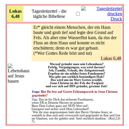
Lukas
Tagesleitzettel - die
6,48
tägliche Bibellese
Druck
Er* gleicht einem Menschen, der ein Haus
baute und grub tief und legte den Grund auf
Fels. Als aber eine Wasserflut kam, da riss der
Fluss an dem Haus und konnte es nicht
erschüttern; denn es war gut gebaut.
(*Wer Gottes Rede hört und tut)
Lukas 6,48
Worauf gründet man sein Lebenshaus?
Erfolg, Vergnügungen, was wird daraus?
Job, Familie, Urlaub, der Zeitgeisttrend:
Ergeben sie ein solides festes Fundament?
Was gibt uns wirklich beständigen Halt?
Das wird uns im Wort Gottes erzählt.
Jesus Christus ist der Fels der Ewigkeit
und wer sich auf IHN gründet, gewinnt Zeit!
Frage:
Bist Du fest auf Gottes Erlösungswerk in Jesus Christus
gegründet?
Tipp:
Das ist für Dich das sicherste Fundament,
wenn ER in Deinem Herzen ist präsent.
Baue Dein Leben ganz auf SEIN Wort auf:
Gesegnet und sicher wird Dein Lebenslauf!
`Wie ihr nun angenommen habt den Herrn Christus Jesus, so
wandelt in ihm und seid verwurzelt und gegründet in ihm und fest
im Glauben, wie ihr gelehrt seid. Seid reichlich dankbar.` (Kol.2,6-
7)