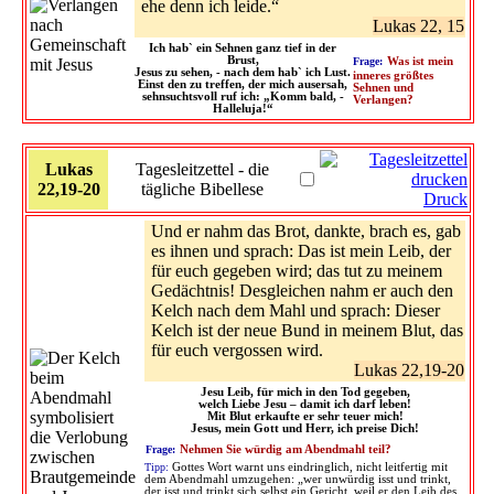
ehe denn ich leide.“
Lukas 22, 15
Ich hab` ein Sehnen ganz tief in der
Brust,
Frage:
Was ist mein
Jesus zu sehen, - nach dem hab` ich Lust.
inneres größtes
Einst den zu treffen, der mich ausersah,
Sehnen und
sehnsuchtsvoll ruf ich: „Komm bald, -
Verlangen?
Halleluja!“
Lukas
Tagesleitzettel - die
22,19-20
tägliche Bibellese
Druck
Und er nahm das Brot, dankte, brach es, gab
es ihnen und sprach: Das ist mein Leib, der
für euch gegeben wird; das tut zu meinem
Gedächtnis! Desgleichen nahm er auch den
Kelch nach dem Mahl und sprach: Dieser
Kelch ist der neue Bund in meinem Blut, das
für euch vergossen wird.
Lukas 22,19-20
Jesu Leib, für mich in den Tod gegeben,
welch Liebe Jesu – damit ich darf leben!
Mit Blut erkaufte er sehr teuer mich!
Jesus, mein Gott und Herr, ich preise Dich!
Frage:
Nehmen Sie würdig am Abendmahl teil?
Tipp:
Gottes Wort warnt uns eindringlich, nicht leitfertig mit
dem Abendmahl umzugehen: „wer unwürdig isst und trinkt,
der isst und trinkt sich selbst ein Gericht, weil er den Leib des