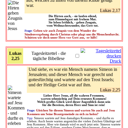
aus, welches zu ihnen von diesem Kinde gesagt
war.
Lukas 2,17
Die Hirten auch, - sie laufen eilend,
zum Himmelsgast mit frohem Mut.
Sie loben fröhlich, - geben Zeugnis,
vom Weihnachtswunder, das Gott tut.
Frage:
Geben wir auch Zeugnis von dem Wunder der
Sündenvergebung durch Christus oder plagt uns die Menschenfurcht.
Schütten wir doch unser Herz vor Gott aus, -er hilft!
Lukas
Tagesleitzettel - die
2,25
tägliche Bibellese
Druck
Und siehe, es war ein Mensch namens Simeon in
Jerusalem; und dieser Mensch war gerecht und
gottesfürchtig und wartete auf den Trost Israels;
und der Heilige Geist war auf ihm.
Lukas 2,25
Lieber Herr Jesus, all die wahren Frommen,
warten sehnsüchtig auf Dein erneutes Kommen!
Welch großes Glück wird dieser Augenblick dann sein
für die Bereiten, deren Herz und Sinn ist rein!
Frage:
Gleichen Sie diesem Simeon und warten Sie auch auf Jesu
Kommen um Seine Brautgemeinde zu sich zu holen?
Tipp:
Simeon wartete auf Jesu damaliges Kommen – und durfte es
erleben. Auch heute warten angesichts der vielen Zeichen Gläubige auf
Jesu Kommen. Aber wie damals wird es auch jetzt sein: Simeon wartete
nicht nur auf den Erlöser, sondern Gottes Wort bezeugt, dass er