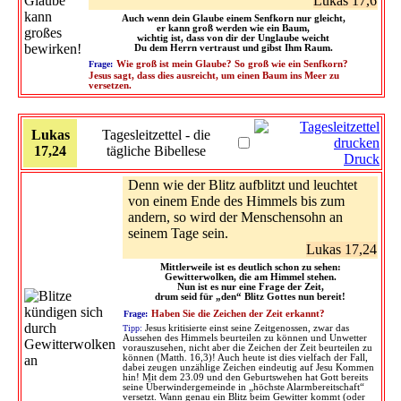
Lukas 17,6
Auch wenn dein Glaube einem Senfkorn nur gleicht,
er kann groß werden wie ein Baum,
wichtig ist, dass von dir der Unglaube weicht
Du dem Herrn vertraust und gibst Ihm Raum.
Frage:
Wie groß ist mein Glaube? So groß wie ein Senfkorn?
Jesus sagt, dass dies ausreicht, um einen Baum ins Meer zu
versetzen.
Lukas
Tagesleitzettel - die
17,24
tägliche Bibellese
Druck
Denn wie der Blitz aufblitzt und leuchtet
von einem Ende des Himmels bis zum
andern, so wird der Menschensohn an
seinem Tage sein.
Lukas 17,24
Mittlerweile ist es deutlich schon zu sehen:
Gewitterwolken, die am Himmel stehen.
Nun ist es nur eine Frage der Zeit,
drum seid für „den“ Blitz Gottes nun bereit!
Frage:
Haben Sie die Zeichen der Zeit erkannt?
Tipp:
Jesus kritisierte einst seine Zeitgenossen, zwar das
Aussehen des Himmels beurteilen zu können und Unwetter
vorauszusehen, nicht aber die Zeichen der Zeit beurteilen zu
können (Matth. 16,3)! Auch heute ist dies vielfach der Fall,
dabei zeugen unzählige Zeichen eindeutig auf Jesu Kommen
hin! Mit dem 23.09 und den Geburtswehen hat Gott bereits
seine Überwindergemeinde in „höchste Alarmbereitschaft“
versetzt. Wann genau ein Blitz beim Gewitter kommt (oder