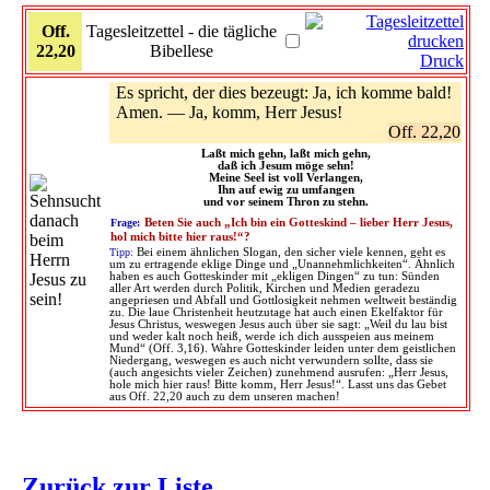
Off.
Tagesleitzettel - die tägliche
22,20
Bibellese
Druck
Es spricht, der dies bezeugt: Ja, ich komme bald!
Amen. — Ja, komm, Herr Jesus!
Off. 22,20
Laßt mich gehn, laßt mich gehn,
daß ich Jesum möge sehn!
Meine Seel ist voll Verlangen,
Ihn auf ewig zu umfangen
und vor seinem Thron zu stehn.
Frage:
Beten Sie auch „Ich bin ein Gotteskind – lieber Herr Jesus,
hol mich bitte hier raus!“?
Tipp:
Bei einem ähnlichen Slogan, den sicher viele kennen, geht es
um zu ertragende eklige Dinge und „Unannehmlichkeiten“. Ähnlich
haben es auch Gotteskinder mit „ekligen Dingen“ zu tun: Sünden
aller Art werden durch Politik, Kirchen und Medien geradezu
angepriesen und Abfall und Gottlosigkeit nehmen weltweit beständig
zu. Die laue Christenheit heutzutage hat auch einen Ekelfaktor für
Jesus Christus, weswegen Jesus auch über sie sagt: „Weil du lau bist
und weder kalt noch heiß, werde ich dich ausspeien aus meinem
Mund“ (Off. 3,16). Wahre Gotteskinder leiden unter dem geistlichen
Niedergang, weswegen es auch nicht verwundern sollte, dass sie
(auch angesichts vieler Zeichen) zunehmend ausrufen: „Herr Jesus,
hole mich hier raus! Bitte komm, Herr Jesus!“. Lasst uns das Gebet
aus Off. 22,20 auch zu dem unseren machen!
Zurück zur Liste