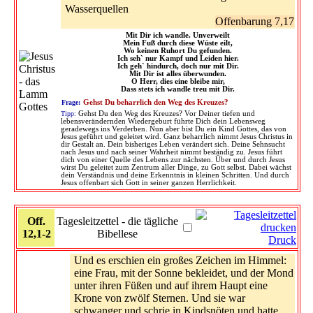
Wasserquellen
Offenbarung 7,17
Mit Dir ich wandle. Unverweilt
Mein Fuß durch diese Wüste eilt,
Wo keinen Ruhort Du gefunden.
Ich seh` nur Kampf und Leiden hier.
Ich geh` hindurch, doch nur mit Dir.
Mit Dir ist alles überwunden.
O Herr, dies eine bleibe mir,
Dass stets ich wandle treu mit Dir.
Frage:
Gehst Du beharrlich den Weg des Kreuzes?
Tipp:
Gehst Du den Weg des Kreuzes? Vor Deiner tiefen und
lebensverändernden Wiedergeburt führte Dich dein Lebensweg
geradewegs ins Verderben. Nun aber bist Du ein Kind Gottes, das von
Jesus geführt und geleitet wird. Ganz beharrlich nimmt Jesus Christus in
dir Gestalt an. Dein bisheriges Leben verändert sich. Deine Sehnsucht
nach Jesus und nach seiner Wahrheit nimmt beständig zu. Jesus führt
dich von einer Quelle des Lebens zur nächsten. Über und durch Jesus
wirst Du geleitet zum Zentrum aller Dinge, zu Gott selbst. Dabei wächst
dein Verständnis und deine Erkenntnis in kleinen Schritten. Und durch
Jesus offenbart sich Gott in seiner ganzen Herrlichkeit.
Off.
Tagesleitzettel - die tägliche
12,1-2
Bibellese
Druck
Und es erschien ein großes Zeichen im Himmel:
eine Frau, mit der Sonne bekleidet, und der Mond
unter ihren Füßen und auf ihrem Haupt eine
Krone von zwölf Sternen. Und sie war
schwanger und schrie in Kindsnöten und hatte