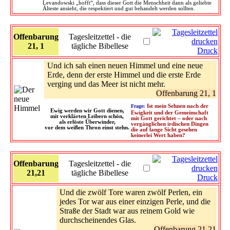
Levandowski „hofft“, dass dieser Gott die Menschheit dann als geliebte
Älteste ansieht, die respektiert und gut behandelt werden sollten.
Offenbarung
Tagesleitzettel - die
21, 1
tägliche Bibellese
Druck
Und ich sah einen neuen Himmel und eine neue
Erde, denn der erste Himmel und die erste Erde
verging und das Meer ist nicht mehr.
Offenbarung 21, 1
Frage:
Ist mein Sehnen nach der
Ewig werden wir Gott dienen,
Ewigkeit und der Gemeinschaft
mit verklärten Leibern schön,
mit Gott gerichtet – oder nach
als erlöste Überwinder,
vergänglichen irdischen Dingen
vor dem weißen Thron einst stehn.
die auf lange Sicht gesehen
keinerlei Wert haben?
Offenbarung
Tagesleitzettel - die
21,21
tägliche Bibellese
Druck
Und die zwölf Tore waren zwölf Perlen, ein
jedes Tor war aus einer einzigen Perle, und die
Straße der Stadt war aus reinem Gold wie
durchscheinendes Glas.
Offenbarung 21,21