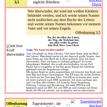
3,5
tägliche Bibellese
Druck
Wer überwindet, der wird mit weißen Kleidern
bekleidet werden, und ich werde seinen Namen
nicht auslöschen aus dem Buche des Lebens
und werde seinen Namen bekennen vor meinem
Vater und vor seinen Engeln.
Offenbarung 3,5
Du, der du selbst das Leben,
der Weg, die Wahrheit bist,
uns allen wollst du geben
dein Heil, Herr Jesu Christ.
Frage:
Wie kann ich überwinden?
Tipp:
Ich glaube an Jesus Christus. Und mein Name steht im Buch
des Lebens. Manchmal mache ich mir dennoch große Sorgen, dass
mein Name aus dem Buch des Lebens gelöscht wird. Ich muss
überwinden. Aber wie kann es wirksam gelingen? Es ist ein
lebenslanger Wettlauf, den es gilt durchzuhalten, bis ins Ziel.
Paulus hat es vorgelebt; er hat den guten Kampf des Glaubens
gekämpft und die Siegeskrone erlangt.
Mit meiner Kraft ist nichts auszurichten; ich brauche Jesu Kraft und
Sein Blut und Seine Gerechtigkeit. Nur ER kann die rechte Fürbitte
für mich tun bei Gott dem Vater. Und ER tut es bereits jetzt, wenn
ich mich seufzend nach IHM ausstrecke. Ich muss wachsam sein
und von Ihm alles erbitten. Ich brauche Seine Vergebung,
Führung, Leitung und Bewahrung. Ich halte IHN fest und
klammere mich an IHN. Ich rufe IHN an und vertraue auf Seine
Kraft, die ER mir schenkt, um zu glauben und zu überwinden.
Offenbarung
Tagesleitzettel - die