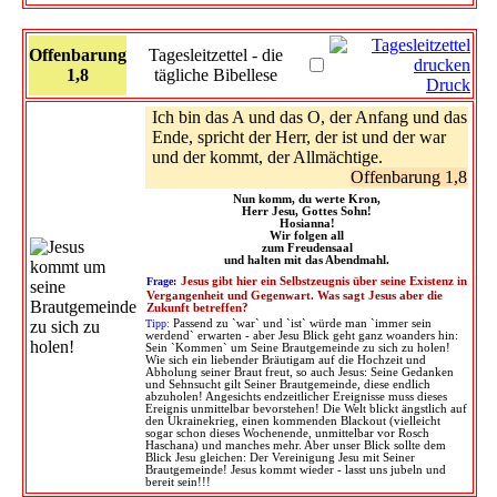
Offenbarung
Tagesleitzettel - die
1,8
tägliche Bibellese
Druck
Ich bin das A und das O, der Anfang und das
Ende, spricht der Herr, der ist und der war
und der kommt, der Allmächtige.
Offenbarung 1,8
Nun komm, du werte Kron,
Herr Jesu, Gottes Sohn!
Hosianna!
Wir folgen all
zum Freudensaal
und halten mit das Abendmahl.
Frage:
Jesus gibt hier ein Selbstzeugnis über seine Existenz in
Vergangenheit und Gegenwart. Was sagt Jesus aber die
Zukunft betreffen?
Tipp:
Passend zu `war` und `ist` würde man `immer sein
werdend` erwarten - aber Jesu Blick geht ganz woanders hin:
Sein `Kommen` um Seine Brautgemeinde zu sich zu holen!
Wie sich ein liebender Bräutigam auf die Hochzeit und
Abholung seiner Braut freut, so auch Jesus: Seine Gedanken
und Sehnsucht gilt Seiner Brautgemeinde, diese endlich
abzuholen! Angesichts endzeitlicher Ereignisse muss dieses
Ereignis unmittelbar bevorstehen! Die Welt blickt ängstlich auf
den Ukrainekrieg, einen kommenden Blackout (vielleicht
sogar schon dieses Wochenende, unmittelbar vor Rosch
Haschana) und manches mehr. Aber unser Blick sollte dem
Blick Jesu gleichen: Der Vereinigung Jesu mit Seiner
Brautgemeinde! Jesus kommt wieder - lasst uns jubeln und
bereit sein!!!