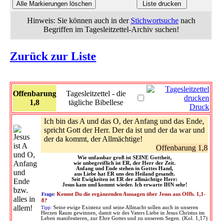
Hinweis: Sie können auch in der
Stichwortsuche
nach
Begriffen im Tagesleitzettel-Archiv suchen!
Zurück zur Liste
Offenbarung
Tagesleitzettel - die
1,8
tägliche Bibellese
Druck
Ich bin das A und das O, der Anfang und das Ende,
spricht Gott der Herr. Der da ist und der da war und
der da kommt, der Allmächtige!
Offenbarung 1,8
Wie unfassbar groß ist SEINE Gottheit,
wie unbegreiflich ist ER, der Herr der Zeit.
Anfang und Ende stehen in Gottes Hand,
aus Liebe hat ER uns den Heiland gesandt.
Seit Ewigkeiten ist ER der allmächtige Herr:
Jesus kam und kommt wieder. Ich erwarte IHN sehr!
Frage:
Kennst Du die ergänzenden Aussagen über Jesus aus Offb. 1,1-
8?
Tipp:
Seine ewige Existenz und seine Allmacht sollen auch in unseren
Herzen Raum gewinnen, damit wir des Vaters Liebe in Jesus Christus im
Leben manifestieren, zur Ehre Gottes und zu unserem Segen. (Kol. 1,17)