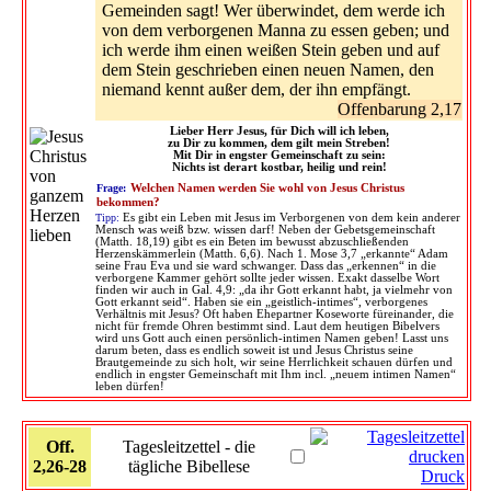
Gemeinden sagt! Wer überwindet, dem werde ich
von dem verborgenen Manna zu essen geben; und
ich werde ihm einen weißen Stein geben und auf
dem Stein geschrieben einen neuen Namen, den
niemand kennt außer dem, der ihn empfängt.
Offenbarung 2,17
Lieber Herr Jesus, für Dich will ich leben,
zu Dir zu kommen, dem gilt mein Streben!
Mit Dir in engster Gemeinschaft zu sein:
Nichts ist derart kostbar, heilig und rein!
Frage:
Welchen Namen werden Sie wohl von Jesus Christus
bekommen?
Tipp:
Es gibt ein Leben mit Jesus im Verborgenen von dem kein anderer
Mensch was weiß bzw. wissen darf! Neben der Gebetsgemeinschaft
(Matth. 18,19) gibt es ein Beten im bewusst abzuschließenden
Herzenskämmerlein (Matth. 6,6). Nach 1. Mose 3,7 „erkannte“ Adam
seine Frau Eva und sie ward schwanger. Dass das „erkennen“ in die
verborgene Kammer gehört sollte jeder wissen. Exakt dasselbe Wort
finden wir auch in Gal. 4,9: „da ihr Gott erkannt habt, ja vielmehr von
Gott erkannt seid“. Haben sie ein „geistlich-intimes“, verborgenes
Verhältnis mit Jesus? Oft haben Ehepartner Koseworte füreinander, die
nicht für fremde Ohren bestimmt sind. Laut dem heutigen Bibelvers
wird uns Gott auch einen persönlich-intimen Namen geben! Lasst uns
darum beten, dass es endlich soweit ist und Jesus Christus seine
Brautgemeinde zu sich holt, wir seine Herrlichkeit schauen dürfen und
endlich in engster Gemeinschaft mit Ihm incl. „neuem intimen Namen“
leben dürfen!
Off.
Tagesleitzettel - die
2,26-28
tägliche Bibellese
Druck