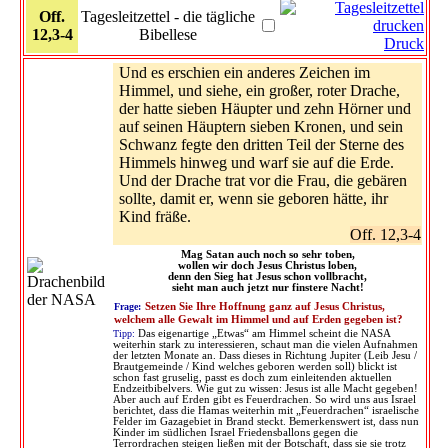
Off.
Tagesleitzettel - die tägliche
12,3-4
Bibellese
Druck
Und es erschien ein anderes Zeichen im
Himmel, und siehe, ein großer, roter Drache,
der hatte sieben Häupter und zehn Hörner und
auf seinen Häuptern sieben Kronen, und sein
Schwanz fegte den dritten Teil der Sterne des
Himmels hinweg und warf sie auf die Erde.
Und der Drache trat vor die Frau, die gebären
sollte, damit er, wenn sie geboren hätte, ihr
Kind fräße.
Off. 12,3-4
Mag Satan auch noch so sehr toben,
wollen wir doch Jesus Christus loben,
denn den Sieg hat Jesus schon vollbracht,
sieht man auch jetzt nur finstere Nacht!
Frage:
Setzen Sie Ihre Hoffnung ganz auf Jesus Christus,
welchem alle Gewalt im Himmel und auf Erden gegeben ist?
Tipp:
Das eigenartige „Etwas“ am Himmel scheint die NASA
weiterhin stark zu interessieren, schaut man die vielen Aufnahmen
der letzten Monate an. Dass dieses in Richtung Jupiter (Leib Jesu /
Brautgemeinde / Kind welches geboren werden soll) blickt ist
schon fast gruselig, passt es doch zum einleitenden aktuellen
Endzeitbibelvers. Wie gut zu wissen: Jesus ist alle Macht gegeben!
Aber auch auf Erden gibt es Feuerdrachen. So wird uns aus Israel
berichtet, dass die Hamas weiterhin mit „Feuerdrachen“ israelische
Felder im Gazagebiet in Brand steckt. Bemerkenswert ist, dass nun
Kinder im südlichen Israel Friedensballons gegen die
Terrordrachen steigen ließen mit der Botschaft, dass sie sie trotz