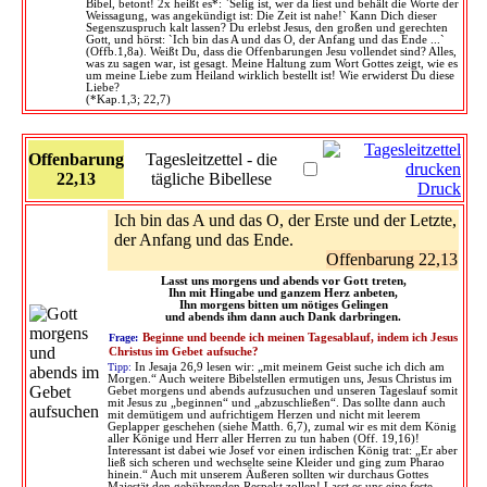
Bibel, betont! 2x heißt es*: `Selig ist, wer da liest und behält die Worte der
Weissagung, was angekündigt ist: Die Zeit ist nahe!` Kann Dich dieser
Segenszuspruch kalt lassen? Du erlebst Jesus, den großen und gerechten
Gott, und hörst: `Ich bin das A und das O, der Anfang und das Ende ...`
(Offb.1,8a). Weißt Du, dass die Offenbarungen Jesu vollendet sind? Alles,
was zu sagen war, ist gesagt. Meine Haltung zum Wort Gottes zeigt, wie es
um meine Liebe zum Heiland wirklich bestellt ist! Wie erwiderst Du diese
Liebe?
(*Kap.1,3; 22,7)
Offenbarung
Tagesleitzettel - die
22,13
tägliche Bibellese
Druck
Ich bin das A und das O, der Erste und der Letzte,
der Anfang und das Ende.
Offenbarung 22,13
Lasst uns morgens und abends vor Gott treten,
Ihn mit Hingabe und ganzem Herz anbeten,
Ihn morgens bitten um nötiges Gelingen
und abends ihm dann auch Dank darbringen.
Frage:
Beginne und beende ich meinen Tagesablauf, indem ich Jesus
Christus im Gebet aufsuche?
Tipp:
In Jesaja 26,9 lesen wir: „mit meinem Geist suche ich dich am
Morgen.“ Auch weitere Bibelstellen ermutigen uns, Jesus Christus im
Gebet morgens und abends aufzusuchen und unseren Tageslauf somit
mit Jesus zu „beginnen“ und „abzuschließen“. Das sollte dann auch
mit demütigem und aufrichtigem Herzen und nicht mit leerem
Geplapper geschehen (siehe Matth. 6,7), zumal wir es mit dem König
aller Könige und Herr aller Herren zu tun haben (Off. 19,16)!
Interessant ist dabei wie Josef vor einen irdischen König trat: „Er aber
ließ sich scheren und wechselte seine Kleider und ging zum Pharao
hinein.“ Auch mit unserem Äußeren sollten wir durchaus Gottes
Majestät den gebührenden Respekt zollen! Lasst es uns eine feste