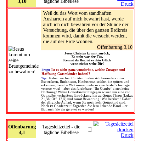
3,10
tägliche Bibellese
Druck
Weil du das Wort vom standhaften
Ausharren auf mich bewahrt hast, werde
auch ich dich bewahren vor der Stunde der
Versuchung, die über den ganzen Erdkreis
kommen wird, damit die versucht werden,
die auf der Erde wohnen.
Offenbarung 3,10
Jesus Christus kommt zurück,
Er steht vor der Tür.
Kennst du Ihn, ist es dein Glück
wenn nicht: wehe Dir!
Frage:
Ist es nicht ganz wunderbar, welche Zusagen und
Hoffnung Gotteskinder haben!?
Tipp:
Neben wachen Christen finden sich besonders unter
Esoterikern, Buddhisten, Hindus usw. solche, die spüren und
erkennen, dass die Welt immer mehr in eine fatale Schieflage
versetzt wird – aber das furchtbare: `Ihr Glaube` bietet keine
Hoffnung! Wahre Gotteskinder hingegen wissen um eine von
Gott selbst verheißene Entrückung hin zu Gottes Thron (Lukas
21,36; Off. 12,5) und somit Bewahrung! Wie herrlich! Daher
der dingliche Aufruf, wenn Sie noch kein Gotteskind sind:
Noch ist Gnadenzeit! Ergreifen Sie Jesu liebende Hand – er
lädt auch Sie ein gerettet zu werden!
Offenbarung
Tagesleitzettel - die
4,1
tägliche Bibellese
Druck