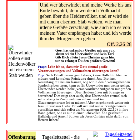
Und wer überwindet und meine Werke bis ans
Ende bewahrt, dem werde ich Vollmacht
geben über die Heidenvölker, und er wird sie
mit einem eisernen Stab weiden, wie man
irdene Gefäße zerschlägt, wie auch ich es von
meinem Vater empfangen habe; und ich werde
ihm den Morgenstern geben.
Off. 2,26-28
Gott hat unfassbar Großes mit uns vor,
drum sei ein Überwinder und kein Tor!
Gib Dich allein Jesus Christus ganz hin,
nur so erlangst Du den größten Gewinn!
Frage:
Lebe ich so, dass mir Gott einmal große
Verantwortungen und Vollmachten übertragen kann?
Tipp:
Nach Erhalt des ewigen Lebens, keine Hölle fürchten zu
müssen und komplette Reinigung durch Jesu Blut incl.
Neuanfang mit neuem Namen, wie wir in den 3 vorangehenden
Sendschreiben lasen, kann es für Überwinder nun weiter gehen:
Überwinder werden hohe, verantwortliche Aufgaben mit großen
Vollmachten übertragen: Über Heidenvölker mit Strenge zu
herrschen! Dies zeigt aber auch, dass Überwinder erstmal sich
selbst streng in Zucht nehmen müssen und im
Glaubensgehorsam leben müssen! Aber es geht noch weiter mit
Jesu unfassbarer Liebe: Er will sich mit seiner Brautgemeinde
vermählen und sich selbst als Morgenstern (Off. 22,16) in ihre
Hand geben, wie es nur in einer liebevollen Ehe geschieht!
Halleluja und Amen! Sollten wir Jesus Christus nicht dafür von
Herzen lieben?
Offenbarung
Tagesleitzettel - die