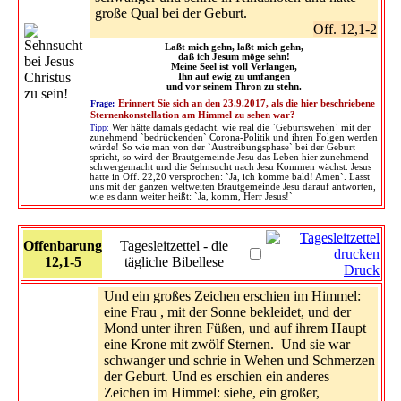
große Qual bei der Geburt.
Off. 12,1-2
Laßt mich gehn, laßt mich gehn,
daß ich Jesum möge sehn!
Meine Seel ist voll Verlangen,
Ihn auf ewig zu umfangen
und vor seinem Thron zu stehn.
Frage:
Erinnert Sie sich an den 23.9.2017, als die hier beschriebene
Sternenkonstellation am Himmel zu sehen war?
Tipp:
Wer hätte damals gedacht, wie real die `Geburtswehen` mit der
zunehmend `bedrückenden` Corona-Politik und ihren Folgen werden
würde! So wie man von der `Austreibungsphase` bei der Geburt
spricht, so wird der Brautgemeinde Jesu das Leben hier zunehmend
schwergemacht und die Sehnsucht nach Jesu Kommen wächst. Jesus
hatte in Off. 22,20 versprochen: `Ja, ich komme bald! Amen`. Lasst
uns mit der ganzen weltweiten Brautgemeinde Jesu darauf antworten,
wie es dann weiter heißt: `Ja, komm, Herr Jesus!`
Offenbarung
Tagesleitzettel - die
12,1-5
tägliche Bibellese
Druck
Und ein großes Zeichen erschien im Himmel:
eine Frau , mit der Sonne bekleidet, und der
Mond unter ihren Füßen, und auf ihrem Haupt
eine Krone mit zwölf Sternen. Und sie war
schwanger und schrie in Wehen und Schmerzen
der Geburt. Und es erschien ein anderes
Zeichen im Himmel: siehe, ein großer,