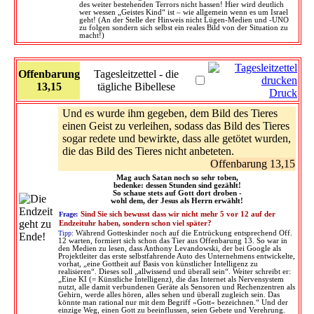
des weiter bestehenden Terrors nicht hassen! Hier wird deutlich
wer wessen „Geistes Kind“ ist – wie allgemein wenn es um Israel
geht! (An der Stelle der Hinweis nicht Lügen-Medien und -UNO
zu folgen sondern sich selbst ein reales Bild von der Situation zu
macht!)
Offenbarung
Tagesleitzettel - die
13,15
tägliche Bibellese
Druck
Und es wurde ihm gegeben, dem Bild des Tieres
einen Geist zu verleihen, sodass das Bild des Tieres
sogar redete und bewirkte, dass alle getötet wurden,
die das Bild des Tieres nicht anbeteten.
Offenbarung 13,15
Mag auch Satan noch so sehr toben,
bedenke: dessen Stunden sind gezählt!
So schaue stets auf Gott dort droben -
wohl dem, der Jesus als Herrn erwählt!
Frage:
Sind Sie sich bewusst dass wir nicht mehr 5 vor 12 auf der
Endzeituhr haben, sondern schon viel später?
Tipp:
Während Gotteskinder noch auf die Entrückung entsprechend Off.
12 warten, formiert sich schon das Tier aus Offenbarung 13. So war in
den Medien zu lesen, dass Anthony Levandowski, der bei Google als
Projektleiter das erste selbstfahrende Auto des Unternehmens entwickelte,
vorhat, „eine Gottheit auf Basis von künstlicher Intelligenz zu
realisieren“. Dieses soll „allwissend und überall sein“. Weiter schreibt er:
„Eine KI (= Künstliche Intelligenz), die das Internet als Nervensystem
nutzt, alle damit verbundenen Geräte als Sensoren und Rechenzentren als
Gehirn, werde alles hören, alles sehen und überall zugleich sein. Das
könnte man rational nur mit dem Begriff »Gott« bezeichnen.“ Und der
einzige Weg, einen Gott zu beeinflussen, seien Gebete und Verehrung.