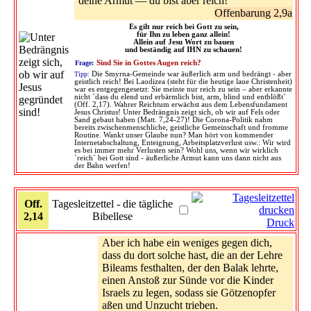
deine Armut — du bist aber reich!
Offenbarung 2,9a
Es gilt nur reich bei Gott zu sein,
für Ihn zu leben ganz allein!
Allein auf Jesu Wort zu bauen
und beständig auf IHN zu schauen!
Frage:
Sind Sie in Gottes Augen reich?
Tipp:
Die Smyrna-Gemeinde war äußerlich arm und bedrängt - aber
geistlich reich! Bei Laodizea (steht für die heutige laue Christenheit)
war es entgegengesetzt: Sie meinte nur reich zu sein – aber erkannte
nicht `dass du elend und erbärmlich bist, arm, blind und entblößt`
(Off. 2,17). Wahrer Reichtum erwächst aus dem Lebensfundament
Jesus Christus! Unter Bedrängnis zeigt sich, ob wir auf Fels oder
Sand gebaut haben (Matt. 7,24-27)! Die Corona-Politik nahm
bereits zwischenmenschliche, geistliche Gemeinschaft und fromme
Routine. Wankt unser Glaube nun? Man hört von kommender
Internetabschaltung, Enteignung, Arbeitsplatzverlust usw.: Wir wird
es bei immer mehr Verlusten sein? Wohl uns, wenn wir wirklich
`reich` bei Gott sind - äußerliche Armut kann uns dann nicht aus
der Bahn werfen!
Off.
Tagesleitzettel - die tägliche
2,14
Bibellese
Druck
Aber ich habe ein weniges gegen dich,
dass du dort solche hast, die an der Lehre
Bileams festhalten, der den Balak lehrte,
einen Anstoß zur Sünde vor die Kinder
Israels zu legen, sodass sie Götzenopfer
aßen und Unzucht trieben.