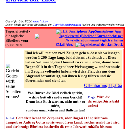
Copyright © by FCDI,
www.fcdi.de
Dieser Inhalt darf unter Einhaltung der
Copyrightbestimmungen
kopiert und weiterverwendet werden
Tagesleitzettel -
Smartphone-App
die tägliche
Bibellese vom
EMail-Abo.
Druck
09.08.2026
Und ich will meinen zwei Zeugen geben, dass sie weissagen
werden 1 260 Tage lang, bekleidet mit Sacktuch … Diese
haben Vollmacht, den Himmel zu verschließen, damit kein
Regen fällt in den Tagen ihrer Weissagung … und wenn sie
ihr Zeugnis vollendet haben, wird das Tier, das aus dem
Abgrund heraufsteigt, mit ihnen Krieg führen und sie
überwinden und sie töten.
Offenbarung 11,3-6a
Von Dürren die Bibel vielfach spricht,
Wird die
welche Gott oft sandte zum Gericht!
Frage:
derzeitige Dürre bald
Drum lasst Euch warnen, nicht mehr zu
enden?
ruh’n,
sondern umzukehren und Buße zu tun!
Gott allein kennt die Zeitpunkte, aber Haggai 1+2 spricht vom
Aufruf:
Tempelbau-Auftrag Gottes sowie vom dürren Land, welches erschüttert wird
und der heutige Bibeltext beschreibt die erste Jahrwochenhälfte bis zum