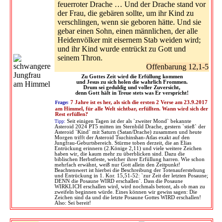
feuerroter Drache … Und der Drache stand vor
der Frau, die gebären sollte, um ihr Kind zu
verschlingen, wenn sie geboren hätte. Und sie
gebar einen Sohn, einen männlichen, der alle
Heidenvölker mit eisernem Stab weiden wird;
und ihr Kind wurde entrückt zu Gott und
seinem Thron.
Offenbarung 12,1-5
Zu Gottes Zeit wird die Erfüllung kommen
und Jesus zu sich holen die wahrlich Frommen.
Drum sei geduldig und voller Zuversicht,
denn Gott hält in Treue stets was Er verspricht!
Frage:
7 Jahre ist es her, als sich die ersten 2 Verse am 23.9.2017
am Himmel, für alle Welt sichtbar, erfüllten. Wann wird sich der
Rest erfüllen?
Tipp:
Seit einigen Tagen ist der als `zweiter Mond` bekannte
Asteroid 2024 PT5 mitten im Sternbild Drache, gestern `stieß` der
Asteroid `Kind` mit Saturn (Satan/Drache) zusammen und heute
Morgen trifft der Asteroid Tsuchinshan-Atlas exakt auf den
Jungfrau-Geburtsbereich. Stürme toben derzeit, die an Elias
Entrückung erinnern (2.Könige 2,11) und viele weitere Zeichen
haben wir, die kaum mehr zu überblicken sind. Dazu die
biblischen Herbstfeste, welcher ihrer Erfüllung harren. Wie schon
mehrfach erwähnt, weiß nur Gott allein den Zeitpunkt!
Beachtenswert ist hierbei die Beschreibung der Totenauferstehung
und Entrückung in 1. Kor. 15,51-52: `zur Zeit der letzten Posaune;
DENN die Posaune WIRD erschallen`. Dass die Posaune
WIRKLICH erschallen wird, wird nochmals betont, als ob man zu
zweifeln beginnen würde. Eines können wir gewiss sagen: Die
Zeichen sind da und die letzte Posaune Gottes WIRD erschallen!
Also: Sei bereit!