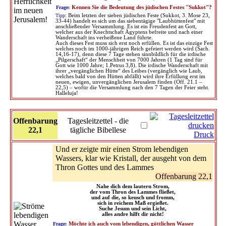
Frage:
Kennen Sie die Bedeutung des jüdischen Festes "Sukkot"?
Tipp:
Beim letzten der sieben jüdischen Feste (Sukkot, 3. Mose 23,
33-44) handelt es sich um das siebentägige "Laubhüttenfest" mit
anschließender Versammlung. Es ist ein Freudenfest an Gott,
welcher aus der Knechtschaft Ägyptens befreite und nach einer
Wanderschaft ins verheißene Land führte.
Auch dieses Fest muss sich erst noch erfüllen. Es ist das einzige Fest
welches noch im 1000-jährigen Reich gefeiert werden wird (Sach.
14,16-17), denn diese 7 Tage stehen sinnbildlich für die irdische
„Pilgerschaft“ der Menschheit von 7000 Jahren (1 Tag sind für
Gott wie 1000 Jahre; 1.Petrus 3,8). Die irdische Wanderschaft mit
ihrer „vergänglichen Hütte“ des Leibes (vergänglich wie Laub,
welches bald von den Hütten abfällt) wird ihre Erfüllung erst im
neuen, ewigen, unvergänglichen Jerusalem finden (Off. 21.1 –
22,5) – wofür die Versammlung nach den 7 Tagen der Feier steht.
Halleluja!
Offenbarung
Tagesleitzettel - die
22,1
tägliche Bibellese
Druck
Und er zeigte mir einen Strom lebendigen
Wassers, klar wie Kristall, der ausgeht von dem
Thron Gottes und des Lammes
Offenbarung 22,1
Nahe dich dem lautern Strom,
der vom Thron des Lammes fließet,
und auf die, so keusch und fromm,
sich in reichem Maß ergießet.
Suche Jesum und sein Licht,
alles andre hilft dir nicht!
Frage:
Möchte ich auch vom lebendigen, göttlichen Wasser