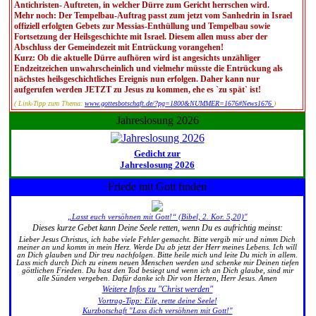
Antichristen- Auftreten, in welcher Dürre zum Gericht herrschen wird.
Mehr noch: Der Tempelbau-Auftrag passt zum jetzt vom Sanhedrin in Israel
offiziell erfolgten Gebets zur Messias-Enthüllung und Tempelbau sowie
Fortsetzung der Heilsgeschichte mit Israel. Diesem allen muss aber der
Abschluss der Gemeindezeit mit Entrückung vorangehen!
Kurz: Ob die aktuelle Dürre aufhören wird ist angesichts unzähliger
Endzeitzeichen unwahrscheinlich und vielmehr müsste die Entrückung als
nächstes heilsgeschichtliches Ereignis nun erfolgen. Daher kann nur
aufgerufen werden JETZT zu Jesus zu kommen, ehe es `zu spät` ist!
( Link-Tipp zum Thema:
www.gottesbotschaft.de/?pg=1800&NUMMER=1676#News1676
)
Jahreslosung 2026
Gedicht zur
Jahreslosung 2026
Friede mit Gott finden
„Lasst euch versöhnen mit Gott!“ (Bibel, 2. Kor. 5,20)"
Dieses kurze Gebet kann Deine Seele retten, wenn Du es aufrichtig meinst:
Lieber Jesus Christus, ich habe viele Fehler gemacht. Bitte vergib mir und nimm Dich
meiner an und komm in mein Herz. Werde Du ab jetzt der Herr meines Lebens. Ich will
an Dich glauben und Dir treu nachfolgen. Bitte heile mich und leite Du mich in allem.
Lass mich durch Dich zu einem neuen Menschen werden und schenke mir Deinen tiefen
göttlichen Frieden. Du hast den Tod besiegt und wenn ich an Dich glaube, sind mir
alle Sünden vergeben. Dafür danke ich Dir von Herzen, Herr Jesus. Amen
Weitere Infos zu "Christ werden"
Vortrag-Tipp: Eile, rette deine Seele!
Kurzbotschaft "Lass dich versöhnen mit Gott!"