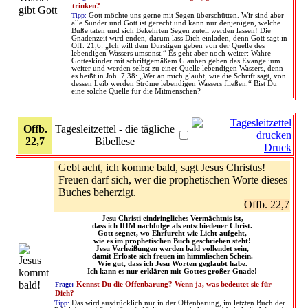
trinken?
Tipp:
Gott möchte uns gerne mit Segen überschütten. Wir sind aber
alle Sünder und Gott ist gerecht und kann nur denjenigen, welche
Buße taten und sich Bekehrten Segen zuteil werden lassen! Die
Gnadenzeit wird enden, darum lass Dich einladen, denn Gott sagt in
Off. 21,6: „Ich will dem Durstigen geben von der Quelle des
lebendigen Wassers umsonst.“ Es geht aber noch weiter: Wahre
Gotteskinder mit schriftgemäßem Glauben geben das Evangelium
weiter und werden selbst zu einer Quelle lebendigen Wassers, denn
es heißt in Joh. 7,38: „Wer an mich glaubt, wie die Schrift sagt, von
dessen Leib werden Ströme lebendigen Wassers fließen.“ Bist Du
eine solche Quelle für die Mitmenschen?
Offb.
Tagesleitzettel - die tägliche
22,7
Bibellese
Druck
Gebt acht, ich komme bald, sagt Jesus Christus!
Freuen darf sich, wer die prophetischen Worte dieses
Buches beherzigt.
Offb. 22,7
Jesu Christi eindringliches Vermächtnis ist,
dass ich IHM nachfolge als entschiedener Christ.
Gott segnet, wo Ehrfurcht wie Licht aufgeht,
wie es im prophetischen Buch geschrieben steht!
Jesu Verheißungen werden bald vollendet sein,
damit Erlöste sich freuen im himmlischen Schein.
Wie gut, dass ich Jesu Worten geglaubt habe.
Ich kann es nur erklären mit Gottes großer Gnade!
Frage:
Kennst Du die Offenbarung? Wenn ja, was bedeutet sie für
Dich?
Tipp:
Das wird ausdrücklich nur in der Offenbarung, im letzten Buch der