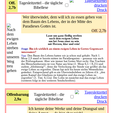
Off.
Tagesleitzettel - die tägliche
2,7b
Bibellese
Druck
Wer überwindet, dem will ich zu essen geben von
dem Baum des Lebens, der in der Mitte des
Paradieses Gottes ist.
Off. 2,7b
Lasst uns ganz fleißig streben
nach dem ewigem Leben
um bei Jesus einst zu sein
mit Herzen, klar und rein!
Frage:
Bin ich wirklich an einem ewigen Leben in Gottes Gegenwart
interessiert?
Tipp:
Den Baum des Lebens hatten wir ja schon mal gehabt. Nach 1.
Mose 2,9 stand er bereits mitten im Paradiesgarten – genauso wie auch
der Prüfungsbaum. Aber wie immer hat Gottes Wort recht: Das Trachten
des Menschenherzens ist von Natur aus böse (1. Mose 6,5 + 8,21) und
zudem „blödsinnig!“, denn die Verlockung der Sünde war größer als das
ewige Leben zu ergreifen. Daran hat sich bis heute nichts Wesentliches
geändert. Entsprechend gilt es ein Überwinderleben zu führen d.h. „den
guten Kampf des Glaubens zu kämpfen und das ewige Leben zu
ergreifen“ (1. Tim. 6,12a). Der Lohn ist zunächst mal das ewige Leben
(weiteres folgt in den weiteren Sendschreiben).
Offenbarung
Tagesleitzettel - die
2,9a
tägliche Bibellese
Druck
Ich kenne deine Werke und deine Drangsal und