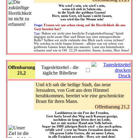
Wie wird`s sein, wie wird`s sein,
wenn ich zieh in Salem ein,
in die Stadt der goldnen Gassen!
Herr, mein Gott, ich kann`s nicht fassen,
was wird das für Wonne sein!
Frage:
Freuen wir uns schon riesig auf die Herrlichkeit die uns
Gott bereitet hat?
Tipp:
Haben wir nicht eine herrliche Ewigkeitshoffnung? Spielt
dagegen nicht unser Hier und Heute nur eine untergeordnete
Rolle? Sollten wir nicht vielmehr den Blick nach vorne richten?
Wir werden es nicht fassen können - alleine was wir schon von
goldenen Gassen lesen lässt uns staunen. Lasst uns himmelwärts
schauen und wie in Off. 22,20 ausrufen: Amen, komm, Herr Jesus!
Offenbarung
Tagesleitzettel - die
21,2
tägliche Bibellese
Druck
Und ich sah die heilige Stadt, das neue
Jerusalem, von Gott aus dem Himmel
herabkommen, bereitet wie eine geschmückte
Braut für ihren Mann.
Offenbarung 21,2
Laubhütten ist ein Fest der Freuden,
Gott hatte Israel den Weg nach Kanaan gezeigt,
nachdem sie lange litten dort im Leide,
hat er mit starker Hand sein Volk befreit.
Sogar im 1000 jährigen Reich wird` s das noch geben,
erfüllt wird` s erst im Neuen Jerusalem dann sein.
Oh grosse Liebe Gottes, dir sei unser Leben,
in alle Ewigkeit geweiht - Herr, wir sind dein!