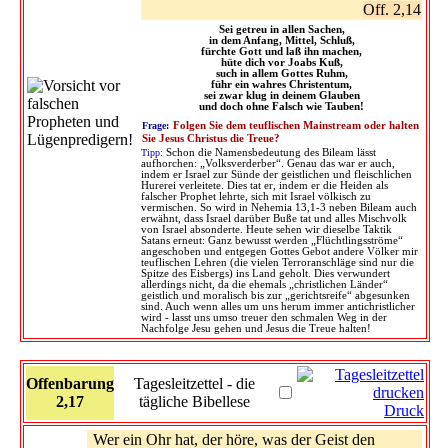
Off. 2,14
Sei getreu in allen Sachen,
in dem Anfang, Mittel, Schluß,
fürchte Gott und laß ihn machen,
hüte dich vor Joabs Kuß,
such in allem Gottes Ruhm,
führ ein wahres Christentum,
sei zwar klug in deinem Glauben
und doch ohne Falsch wie Tauben!
Frage:
Folgen Sie dem teuflischen Mainstream oder halten
Sie Jesus Christus die Treue?
Tipp:
Schon die Namensbedeutung des Bileam lässt
aufhorchen: „Volksverderber“. Genau das war er auch,
indem er Israel zur Sünde der geistlichen und fleischlichen
Hurerei verleitete. Dies tat er, indem er die Heiden als
falscher Prophet lehrte, sich mit Israel völkisch zu
vermischen. So wird in Nehemia 13,1-3 neben Bileam auch
erwähnt, dass Israel darüber Buße tat und alles Mischvolk
von Israel absonderte. Heute sehen wir dieselbe Taktik
Satans erneut: Ganz bewusst werden „Flüchtlingsströme“
angeschoben und entgegen Gottes Gebot andere Völker mir
teuflischen Lehren (die vielen Terroranschläge sind nur die
Spitze des Eisbergs) ins Land geholt. Dies verwundert
allerdings nicht, da die ehemals „christlichen Länder“
geistlich und moralisch bis zur „gerichtsreife“ abgesunken
sind. Auch wenn alles um uns herum immer antichristlicher
wird - lasst uns umso treuer den schmalen Weg in der
Nachfolge Jesu gehen und Jesus die Treue halten!
Offenbarung
Tagesleitzettel - die
2,17
tägliche Bibellese
Druck
Wer ein Ohr hat, der höre, was der Geist den