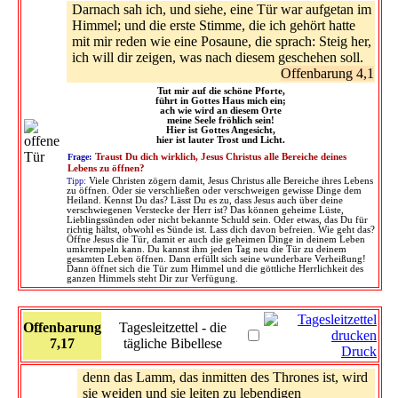
Darnach sah ich, und siehe, eine Tür war aufgetan im
Himmel; und die erste Stimme, die ich gehört hatte
mit mir reden wie eine Posaune, die sprach: Steig her,
ich will dir zeigen, was nach diesem geschehen soll.
Offenbarung 4,1
Tut mir auf die schöne Pforte,
führt in Gottes Haus mich ein;
ach wie wird an diesem Orte
meine Seele fröhlich sein!
Hier ist Gottes Angesicht,
hier ist lauter Trost und Licht.
Frage:
Traust Du dich wirklich, Jesus Christus alle Bereiche deines
Lebens zu öffnen?
Tipp:
Viele Christen zögern damit, Jesus Christus alle Bereiche ihres Lebens
zu öffnen. Oder sie verschließen oder verschweigen gewisse Dinge dem
Heiland. Kennst Du das? Lässt Du es zu, dass Jesus auch über deine
verschwiegenen Verstecke der Herr ist? Das können geheime Lüste,
Lieblingssünden oder nicht bekannte Schuld sein. Oder etwas, das Du für
richtig hältst, obwohl es Sünde ist. Lass dich davon befreien. Wie geht das?
Öffne Jesus die Tür, damit er auch die geheimen Dinge in deinem Leben
umkrempeln kann. Du kannst ihm jeden Tag neu die Tür zu deinem
gesamten Leben öffnen. Dann erfüllt sich seine wunderbare Verheißung!
Dann öffnet sich die Tür zum Himmel und die göttliche Herrlichkeit des
ganzen Himmels steht Dir zur Verfügung.
Offenbarung
Tagesleitzettel - die
7,17
tägliche Bibellese
Druck
denn das Lamm, das inmitten des Thrones ist, wird
sie weiden und sie leiten zu lebendigen