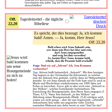
Gewohnheit sein jeden Tag mit Gebet zu beginnen und
abzuschließen!
Off.
Tagesleitzettel - die tägliche
22,20
Bibellese
Druck
Es spricht, der dies bezeugt: Ja, ich komme
bald! Amen. — Ja, komm, Herr Jesus!
Off. 22,20
Bald schon wird Jesus Ankunft sein,
wer dann sein Herz hat klar und rein,
darf Jesus entgegeneilen
und ewig bei ihm verweilen!
Ja, komm Herr Jesus, komme bald,
schenk, dass die Posaune bald erschallt!
Frage:
Sind wir auf „Advent“ d.h. Jesu Kommen
vorbereitet?
Tipp:
Advent heißt bekanntlich „Ankunft“. Mit dem heutigen
Tag beginnt in der Christenheit die Adventszeit, in welcher
man der Ankunft Jesu gedenkt, welche dann im Weihnachtsfest
mündet. So wie Jesus damals auf die Erde kam wird Er auch in
Macht und Herrlichkeit wiederkommen um 1000 Jahre auf
Erden zu herrschen. Zuvor gibt es aber noch eine „Ankunft in
den Wolken“, welches Gotteskinder herbeisehnen: Die
Entrückung der Brautgemeinde, dem Herrn Jesus entgegen (1.
Thess. 4,17). Wann Jesu Ankunft „in den Wolken“ zur
Abholung seiner Brautgemeinde (Matth. 25,6) erfolgen wird,
wissen wir nicht genau – aber die nun beginnende „offizielle“
Ankunftszeit Jesu sollte uns angesichts vieler Zeichen
zumindest Mahnmal sein dafür bereit zu sein! Sind Sie das?