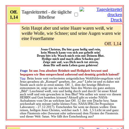
Off.
Tagesleitzettel - die tägliche
1,14
Bibellese
Druck
Sein Haupt aber und seine Haare waren weiß, wie
weiße Wolle, wie Schnee; und seine Augen waren wie
eine Feuerflamme
Off. 1,14
Jesus Christus, Du bist ganz heilig und rein,
kein Mensch kann von sich aus geheilt sein!
Drum bitt ich: Wasch mich rein mit Deinem Blut.
Heilige mich und mach allen Schaden gut!
Zeige mir auf, was Dich noch tut stören,
denn Dir soll mein Leben ganz gehören!
Frage:
Ist uns Jesu absolute Reinheit und Heiligkeit bewusst und
begegnen wir Ihm entsprechend anbetend und demütig geistlich kniend?
Tipp:
Beim heute weit verbreiteten zeitgeistlichen Wohlfühlevangelium wird
Jesus geradezu als „Kumpel“ gesehen, der „nur“ Liebe ist und es daher mit
Sünde auch nicht so ernst nimmt. Off. 1, dem der heutige Bibelvers
entnommen ist, zeigt uns im wahrsten Sinn des Wortes ein ganz anderes
„Bild": Leuchtend weiß, rein und heilig durch und durch! Ist unser Kleid
auch weiß und rein gewaschen in Jesu Blut? Wie sollen wir sonst vor diesem
HERRN und Gott bestehen können? Aktuell gibt es wieder NASA-
Aufnahmen vom Ort an welchem laut Off. 12 der rote Drache bzw. Satan
zeichenhaft sein müsste (siehe kleines Foto; NASA IPAC/Jet Propulsion
Laboratory - 27.12.2017). Entscheiden Sie wem sie dienen wollen: Dem
reinen, heiligen Jesus Christus, welcher nach 1. Joh. 1,5 Licht ist und ganz
ohne Finsternis oder (bewusst oder unbewusst) dem Fürsten der Finsternis
und dieser Welt: Satan. Wie fällt ihre Entscheidung aus?