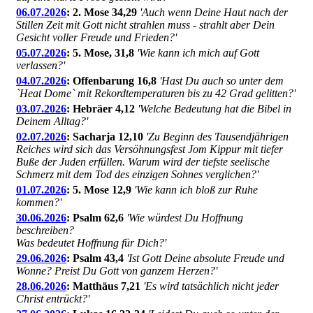
06.07.2026
: 2. Mose 34,29
'Auch wenn Deine Haut nach der
Stillen Zeit mit Gott nicht strahlen muss - strahlt aber Dein
Gesicht voller Freude und Frieden?'
05.07.2026
: 5. Mose, 31,8
'Wie kann ich mich auf Gott
verlassen?'
04.07.2026
: Offenbarung 16,8
'Hast Du auch so unter dem
`Heat Dome` mit Rekordtemperaturen bis zu 42 Grad gelitten?'
03.07.2026
: Hebräer 4,12
'Welche Bedeutung hat die Bibel in
Deinem Alltag?'
02.07.2026
: Sacharja 12,10
'Zu Beginn des Tausendjährigen
Reiches wird sich das Versöhnungsfest Jom Kippur mit tiefer
Buße der Juden erfüllen. Warum wird der tiefste seelische
Schmerz mit dem Tod des einzigen Sohnes verglichen?'
01.07.2026
: 5. Mose 12,9
'Wie kann ich bloß zur Ruhe
kommen?'
30.06.2026
: Psalm 62,6
'Wie würdest Du Hoffnung
beschreiben?
Was bedeutet Hoffnung für Dich?'
29.06.2026
: Psalm 43,4
'Ist Gott Deine absolute Freude und
Wonne? Preist Du Gott von ganzem Herzen?'
28.06.2026
: Matthäus 7,21
'Es wird tatsächlich nicht jeder
Christ entrückt?'