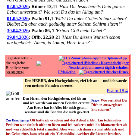
02.05.2026
: Römer 12,11
'Hast Du Jesus bereits Dein ganzes
Leben anvertraut? Wie setzt Du das im Alltag um?'
01.05.2026
: Psalm 91,1
'Willst Du unter Gottes Schutz stehen?
Bleibst Du aber auch geduldig unter Seinem Schirm sitzen?'
30.04.2026
: Psalm 86, 7
'Erhört Gott mein Gebet?'
29.04.2026
: Offb. 22,20-21
'Hast Du diesen Wunsch schon
nachgebetet: `Amen, ja komm, Herr Jesus?`'
Tagesleitzettel -
Smartphone-App
die tägliche
Bibellese vom
EMail-Abo.
Druck
06.08.2026
Den HERRN, den Hochgelobten, rief ich an — und ich wurde
von meinen Feinden errettet!
Psalm 18,4
Den Herrn, den Hochgelobten, rief ich an —
Wie verhältst Du
Frage:
und ich wurde von meinen Feinden errettet!
Dich in ausweglosen
Am Kreuz hat Er Alles für mich getan,
Situationen?
zerstört sind die Banden die mich gekettet
Oft hatte ich es schon auf der Arbeit erlebt: Ein technisches
Zur Ermutigung:
Problem war einfach nicht zu lösen und ich rackerte mich hochkonzentriert ab
und war schließlich total ermattet. Aber wenn ich dann erstmal abbrach und
ins Gebet ging, kam sehr oft ein `Geistesblitz`, welcher die Lösung brachte.