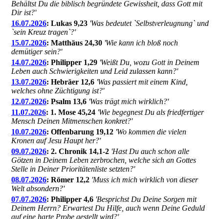
Behältst Du die biblisch begründete Gewissheit, dass Gott mit
Dir ist?'
16.07.2026
: Lukas 9,23
'Was bedeutet `Selbstverleugnung` und
`sein Kreuz tragen`?'
15.07.2026
: Matthäus 24,30
'Wie kann ich bloß noch
demütiger sein?'
14.07.2026
: Philipper 1,29
'Weißt Du, wozu Gott in Deinem
Leben auch Schwierigkeiten und Leid zulassen kann?'
13.07.2026
: Hebräer 12,6
'Was passiert mit einem Kind,
welches ohne Züchtigung ist?'
12.07.2026
: Psalm 13,6
'Was trägt mich wirklich?'
11.07.2026
: 1. Mose 45,24
'Wie begegnest Du als friedfertiger
Mensch Deinen Mitmenschen konkret?'
10.07.2026
: Offenbarung 19,12
'Wo kommen die vielen
Kronen auf Jesu Haupt her?'
09.07.2026
: 2. Chronik 14,1-2
'Hast Du auch schon alle
Götzen in Deinem Leben zerbrochen, welche sich an Gottes
Stelle in Deiner Prioritätenliste setzten?'
08.07.2026
: Römer 12,2
'Muss ich mich wirklich von dieser
Welt absondern?'
07.07.2026
: Philipper 4,6
'Besprichst Du Deine Sorgen mit
Deinem Herrn? Erwartest Du Hilfe, auch wenn Deine Geduld
auf eine harte Probe gestellt wird?'