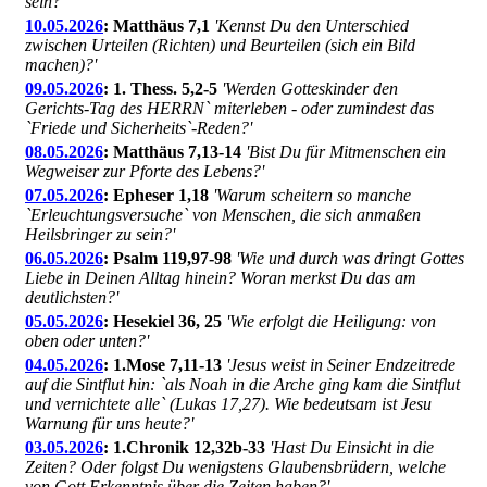
sein?'
10.05.2026
: Matthäus 7,1
'Kennst Du den Unterschied
zwischen Urteilen (Richten) und Beurteilen (sich ein Bild
machen)?'
09.05.2026
: 1. Thess. 5,2-5
'Werden Gotteskinder den
Gerichts-Tag des HERRN` miterleben - oder zumindest das
`Friede und Sicherheits`-Reden?'
08.05.2026
: Matthäus 7,13-14
'Bist Du für Mitmenschen ein
Wegweiser zur Pforte des Lebens?'
07.05.2026
: Epheser 1,18
'Warum scheitern so manche
`Erleuchtungsversuche` von Menschen, die sich anmaßen
Heilsbringer zu sein?'
06.05.2026
: Psalm 119,97-98
'Wie und durch was dringt Gottes
Liebe in Deinen Alltag hinein? Woran merkst Du das am
deutlichsten?'
05.05.2026
: Hesekiel 36, 25
'Wie erfolgt die Heiligung: von
oben oder unten?'
04.05.2026
: 1.Mose 7,11-13
'Jesus weist in Seiner Endzeitrede
auf die Sintflut hin: `als Noah in die Arche ging kam die Sintflut
und vernichtete alle` (Lukas 17,27). Wie bedeutsam ist Jesu
Warnung für uns heute?'
03.05.2026
: 1.Chronik 12,32b-33
'Hast Du Einsicht in die
Zeiten? Oder folgst Du wenigstens Glaubensbrüdern, welche
von Gott Erkenntnis über die Zeiten haben?'