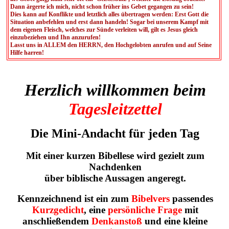
Dann ärgerte ich mich, nicht schon früher ins Gebet gegangen zu sein!
Dies kann auf Konflikte und letztlich alles übertragen werden: Erst Gott die
Situation anbefehlen und erst dann handeln! Sogar bei unserem Kampf mit
dem eigenen Fleisch, welches zur Sünde verleiten will, gilt es Jesus gleich
einzubeziehen und Ihn anzurufen!
Lasst uns in ALLEM den HERRN, den Hochgelobten anrufen und auf Seine
Hilfe harren!
Herzlich willkommen beim
Tagesleitzettel
Die Mini-Andacht für jeden Tag
Mit einer kurzen Bibellese wird gezielt zum
Nachdenken
über biblische Aussagen angeregt.
Kennzeichnend ist ein zum
Bibelvers
passendes
Kurzgedicht
, eine
persönliche Frage
mit
anschließendem
Denkanstoß
und eine kleine