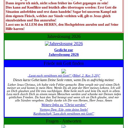
Dann ärgerte ich mich, nicht schon früher ins Gebet gegangen zu sein!
Dies kann auf Konflikte und letztlich alles übertragen werden: Erst Gott die
Situation anbefehlen und erst dann handeln! Sogar bei unserem Kampf mit
dem eigenen Fleisch, welches zur Sünde verleiten will, gilt es Jesus gleich
einzubeziehen und Ihn anzurufen!
Lasst uns in ALLEM den HERRN, den Hochgelobten anrufen und auf Seine
Hilfe harren!
Jahreslosung 2026
Gedicht zur
Jahreslosung 2026
Friede mit Gott finden
„Lasst euch versöhnen mit Gott!“ (Bibel, 2. Kor. 5,20)"
Dieses kurze Gebet kann Deine Seele retten, wenn Du es aufrichtig meinst:
Lieber Jesus Christus, ich habe viele Fehler gemacht. Bitte vergib mir und nimm Dich
meiner an und komm in mein Herz. Werde Du ab jetzt der Herr meines Lebens. Ich will
an Dich glauben und Dir treu nachfolgen. Bitte heile mich und leite Du mich in allem.
Lass mich durch Dich zu einem neuen Menschen werden und schenke mir Deinen tiefen
göttlichen Frieden. Du hast den Tod besiegt und wenn ich an Dich glaube, sind mir
alle Sünden vergeben. Dafür danke ich Dir von Herzen, Herr Jesus. Amen
Weitere Infos zu "Christ werden"
Vortrag-Tipp: Eile, rette deine Seele!
Kurzbotschaft "Lass dich versöhnen mit Gott!"
Fragen - Antworten