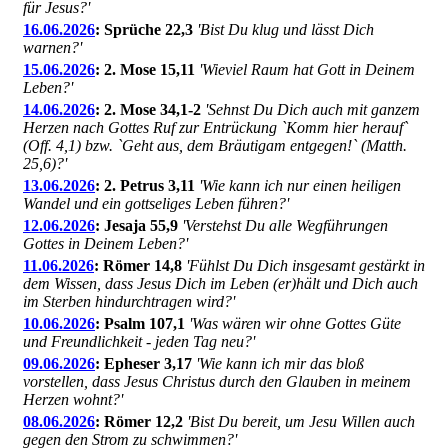
für Jesus?'
16.06.2026
: Sprüche 22,3
'Bist Du klug und lässt Dich
warnen?'
15.06.2026
: 2. Mose 15,11
'Wieviel Raum hat Gott in Deinem
Leben?'
14.06.2026
: 2. Mose 34,1-2
'Sehnst Du Dich auch mit ganzem
Herzen nach Gottes Ruf zur Entrückung `Komm hier herauf`
(Off. 4,1) bzw. `Geht aus, dem Bräutigam entgegen!` (Matth.
25,6)?'
13.06.2026
: 2. Petrus 3,11
'Wie kann ich nur einen heiligen
Wandel und ein gottseliges Leben führen?'
12.06.2026
: Jesaja 55,9
'Verstehst Du alle Wegführungen
Gottes in Deinem Leben?'
11.06.2026
: Römer 14,8
'Fühlst Du Dich insgesamt gestärkt in
dem Wissen, dass Jesus Dich im Leben (er)hält und Dich auch
im Sterben hindurchtragen wird?'
10.06.2026
: Psalm 107,1
'Was wären wir ohne Gottes Güte
und Freundlichkeit - jeden Tag neu?'
09.06.2026
: Epheser 3,17
'Wie kann ich mir das bloß
vorstellen, dass Jesus Christus durch den Glauben in meinem
Herzen wohnt?'
08.06.2026
: Römer 12,2
'Bist Du bereit, um Jesu Willen auch
gegen den Strom zu schwimmen?'