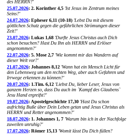
des HERRN?'
25.07.2026
: 2. Korinther 4,5
'Ist Jesus im Zentrum meines
Seins?'
24.07.2026
: Epheser 6,11 (10-18)
'Lebst Du mit diesem
göttlichen Schutz gegen die gefährlichen Strömungen dieser
Zeit?'
23.07.2026
: Lukas 1,68
'Durfte Jesus Christus auch Dich
schon besuchen? Hast Du Ihn als HERRN und Erlöser
angenommen?'
22.07.2026
: 5. Mose 2,7
'Wie kommt mir das Wandern auf
dieser Welt vor?'
21.07.2026
: Johannes 8,12
'Wann hat ein Mensch Licht für
den Lebensweg um den rechten Weg, aber auch Gefahren und
Irrwege erkennen zu können?'
20.07.2026
: 1.Tim. 6,12
'Liebst Du, lieber Leser, Jesus von
ganzem Herzen so, dass Du auch im `Kampf des Glaubens`
Jesu Hand ergreifst?'
19.07.2026
: Apostelgeschichte 17,30
'Hast Du schon
aufrichtig Buße über Dein Leben getan und Jesus Christus als
HERRN und Retter angenommen?'
18.07.2026
: 1. Johannes 1, 7
'Warum bin ich in der Nachfolge
zuweilen unruhig?'
17.07.2026
: Römer 15,13
'Womit lässt Du Dich füllen?