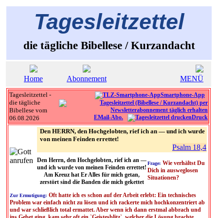
Tagesleitzettel
die tägliche Bibellese / Kurzandacht
Home
Abonnement
MENÜ
Tagesleitzettel -
Smartphone-App
die tägliche
Bibellese vom
EMail-Abo.
Druck
06.08.2026
Den HERRN, den Hochgelobten, rief ich an — und ich wurde
von meinen Feinden errettet!
Psalm 18,4
Den Herrn, den Hochgelobten, rief ich an —
Wie verhältst Du
Frage:
und ich wurde von meinen Feinden errettet!
Dich in ausweglosen
Am Kreuz hat Er Alles für mich getan,
Situationen?
zerstört sind die Banden die mich gekettet
Oft hatte ich es schon auf der Arbeit erlebt: Ein technisches
Zur Ermutigung:
Problem war einfach nicht zu lösen und ich rackerte mich hochkonzentriert ab
und war schließlich total ermattet. Aber wenn ich dann erstmal abbrach und
ins Gebet ging, kam sehr oft ein `Geistesblitz`, welcher die Lösung brachte.