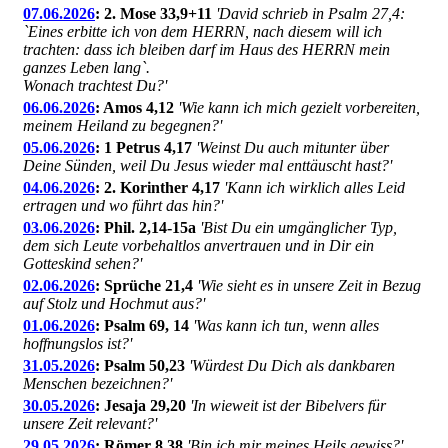
07.06.2026
: 2. Mose 33,9+11
'David schrieb in Psalm 27,4:
`Eines erbitte ich von dem HERRN, nach diesem will ich
trachten: dass ich bleiben darf im Haus des HERRN mein
ganzes Leben lang`.
Wonach trachtest Du?'
06.06.2026
: Amos 4,12
'Wie kann ich mich gezielt vorbereiten,
meinem Heiland zu begegnen?'
05.06.2026
: 1 Petrus 4,17
'Weinst Du auch mitunter über
Deine Sünden, weil Du Jesus wieder mal enttäuscht hast?'
04.06.2026
: 2. Korinther 4,17
'Kann ich wirklich alles Leid
ertragen und wo führt das hin?'
03.06.2026
: Phil. 2,14-15a
'Bist Du ein umgänglicher Typ,
dem sich Leute vorbehaltlos anvertrauen und in Dir ein
Gotteskind sehen?'
02.06.2026
: Sprüche 21,4
'Wie sieht es in unsere Zeit in Bezug
auf Stolz und Hochmut aus?'
01.06.2026
: Psalm 69, 14
'Was kann ich tun, wenn alles
hoffnungslos ist?'
31.05.2026
: Psalm 50,23
'Würdest Du Dich als dankbaren
Menschen bezeichnen?'
30.05.2026
: Jesaja 29,20
'In wieweit ist der Bibelvers für
unsere Zeit relevant?'
29.05.2026
: Römer 8,38
'Bin ich mir meines Heils gewiss?'