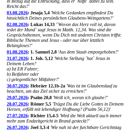
in Bezug auf die Entrückung, dass er `hoffe` dabei zu sein.
Reicht das?'
03.08.2026
: Jesaja 5,4
'Welche Gedanken empfindest Du
hinsichtlich Deines persönlichen Glaubens-Weingartens?'
02.08.2026
: Lukas 14,33
'`Wovon das Herz voll ist, davon
redet der Mund` sagt Jesus in Matth. 12,34. Was sind die
Gesprächsthemen, wenn Du Dich mit anderen Christen triffst:
Biblische Themen und Jesus - oder nur über letztlich
Belangloses?'
01.08.2026
: 1. Samuel 2,8
'Aus dem Staub emporgehoben?'
31.07.2026
: 1. Joh. 5,12
'Welche Stellung `hat` Jesus in
Deinem Leben?
a) Ist ER Fahrer;
b) Beifahrer oder
c) gelegentlicher Mitfahrer?'
30.07.2026
: Hebräer 12,1b-2a
'Was ist im Glaubenslauf zu
beachten, um das Ziel sicher zu erreichen?'
29.07.2026
: Psalm 20,8
'Weiß ich, woran ich glaube?'
28.07.2026
: Römer 5,5
'Trägst Du die Liebe Gottes in Deinem
Herzen, erfüllt mit lebendiger Hoffnung? (Psalm 56,12)'
27.07.2026
: Richter 15,4-5
'Wird die Welt aktuell auch immer
mehr zum Endzeitgericht in Brand gesteckt?'
26.07.2026
: Joel 3,3-4
'Wie nah ist der furchtbare Gerichtstag