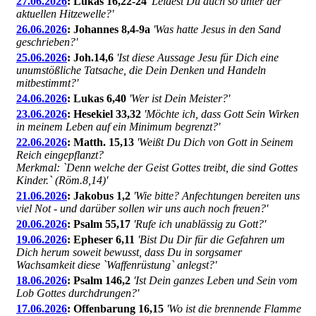
27.06.2026
: Lukas 16,22-24
'Leidest Du auch so unter der
aktuellen Hitzewelle?'
26.06.2026
: Johannes 8,4-9a
'Was hatte Jesus in den Sand
geschrieben?'
25.06.2026
: Joh.14,6
'Ist diese Aussage Jesu für Dich eine
unumstößliche Tatsache, die Dein Denken und Handeln
mitbestimmt?'
24.06.2026
: Lukas 6,40
'Wer ist Dein Meister?'
23.06.2026
: Hesekiel 33,32
'Möchte ich, dass Gott Sein Wirken
in meinem Leben auf ein Minimum begrenzt?'
22.06.2026
: Matth. 15,13
'Weißt Du Dich von Gott in Seinem
Reich eingepflanzt?
Merkmal: `Denn welche der Geist Gottes treibt, die sind Gottes
Kinder.` (Röm.8,14)'
21.06.2026
: Jakobus 1,2
'Wie bitte? Anfechtungen bereiten uns
viel Not - und darüber sollen wir uns auch noch freuen?'
20.06.2026
: Psalm 55,17
'Rufe ich unablässig zu Gott?'
19.06.2026
: Epheser 6,11
'Bist Du Dir für die Gefahren um
Dich herum soweit bewusst, dass Du in sorgsamer
Wachsamkeit diese `Waffenrüstung` anlegst?'
18.06.2026
: Psalm 146,2
'Ist Dein ganzes Leben und Sein vom
Lob Gottes durchdrungen?'
17.06.2026
: Offenbarung 16,15
'Wo ist die brennende Flamme