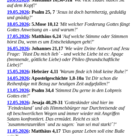
auf dem Kopf?'
19.05.2026
: Psalm 25, 7
'Jesus ist doch barmherzig, geduldig
und gnädig?'
18.05.2026
: 5.Mose 10,12
'Mit welcher Forderung Gottes fängt
Gottes Anweisung an - und warum?'
17.05.2026
: Matthäus 6,24
'Auf welche Stimme oder Stimmen
hörst Du, wenn es um Entscheidungen geht?'
16.05.2026
: Johannes 21,17
'Wie wäre Deine Antwort auf Jesu
Frage: `Hast Du mich lieb` - und welche Liebe ist es: Apage
(brennende, göttliche Liebe) oder Phileo (freundschaftliche
Liebe)?'
15.05.2026
: Hebräer 4,11
'Warum finde ich bloß keine Ruhe?'
14.05.2026
: Apostelgeschichte 1,8-10a
'Ist Dir schon die
Reihenfolge mit Bezug zur heutigen Zeit aufgefallen?'
13.05.2026
: Psalm 34,4
'Stimmst Du gerne in den Lobpreis
Gottes ein?'
12.05.2026
: Jesaja 40,29-31
'Gotteskinder sind hier im
`Feindesland` und als Himmelsbürger nur Durchreisende auf
oft beschwerlichen Wegen und immer wieder mit Angriffen
Satans konfrontiert. Das ermüdet. Reicht es sich
`zusammenzureißen` und zu sagen: `nun sei mal stark!`?'
11.05.2026
: Matthäus 4,17
'Das ganze Leben soll eine Buße