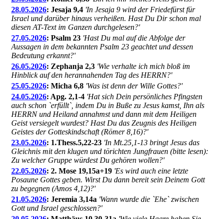
28.05.2026
: Jesaja 9,4
'In Jesaja 9 wird der Friedefürst für
Israel und darüber hinaus verheißen. Hast Du Dir schon mal
diesen AT-Text im Ganzen durchgelesen?'
27.05.2026
: Psalm 23
'Hast Du mal auf die Abfolge der
Aussagen in dem bekannten Psalm 23 geachtet und dessen
Bedeutung erkannt?'
26.05.2026
: Zephanja 2,3
'Wie verhalte ich mich bloß im
Hinblick auf den herannahenden Tag des HERRN?'
25.05.2026
: Micha 6,8
'Was ist denn der Wille Gottes?'
24.05.2026
: Apg. 2,1-4
'Hat sich Dein persönliches Pfingsten
auch schon `erfüllt`, indem Du in Buße zu Jesus kamst, Ihn als
HERRN und Heiland annahmst und dann mit dem Heiligen
Geist versiegelt wurdest? Hast Du das Zeugnis des Heiligen
Geistes der Gotteskindschaft (Römer 8,16)?'
23.05.2026
: 1.Thess.5,22-23
'In Mt.25,1-13 bringt Jesus das
Gleichnis mit den klugen und törichten Jungfrauen (bitte lesen):
Zu welcher Gruppe würdest Du gehören wollen?'
22.05.2026
: 2. Mose 19,15a+19
'Es wird auch eine letzte
Posaune Gottes geben. Wirst Du dann bereit sein Deinem Gott
zu begegnen (Amos 4,12)?'
21.05.2026
: Jeremia 3,14a
'Wann wurde die `Ehe` zwischen
Gott und Israel geschlossen?'
20.05.2026
: Matthäus 10,30-31a
'Wie viele Haare haben Sie